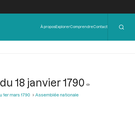
Rechercher
Menu
À propos
Explorer
Comprendre
Contact
de
l'en-
tête
du 18 janvier 1790
u 1er mars 1790
Assemblée nationale