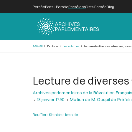
Persée
Portail Persée
Perséides
Data Persée
Blog
ARCHIVES
PARLEMENTAIRES
Fil
Accueil
Explorer
Les volumes
Lecture de diverses adresses, lors d
d'Ariane
Lecture de diverses 
Archives parlementaires de la Révolution Françai
18 janvier 1790
Motion de M. Goupil de Préfeln a
Boufflers Stanislas Jean de