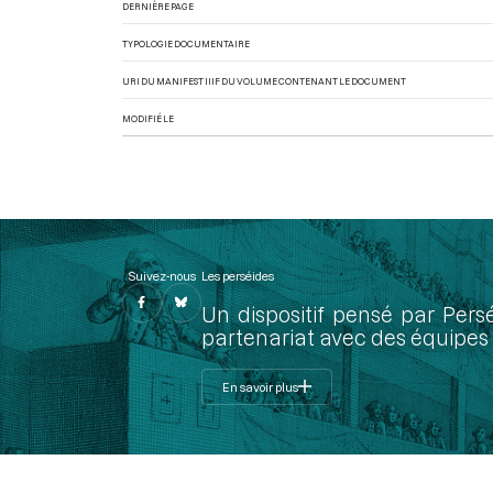
DERNIÈRE PAGE
TYPOLOGIE DOCUMENTAIRE
URI DU MANIFEST IIIF DU VOLUME CONTENANT LE DOCUMENT
MODIFIÉ LE
Suivez-nous
Les perséides
Un dispositif pensé par Pers
partenariat avec des équipes 
En savoir plus