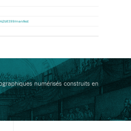
6b942b8399/manifest
onographiques numérisés construits en