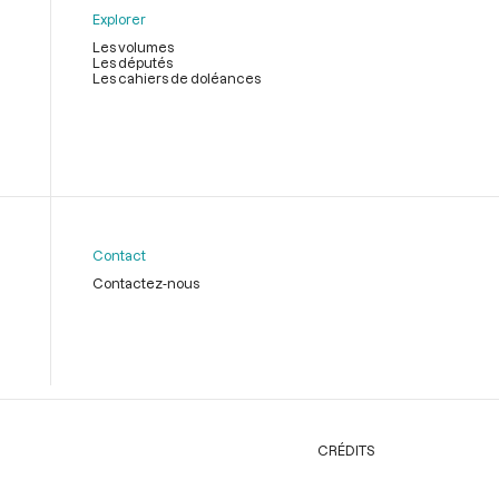
Explorer
Les volumes
Les députés
Les cahiers de doléances
Contact
Contactez-nous
CRÉDITS