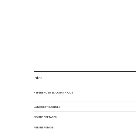
Infos
RÉFÉRENCE BIBLIOGRAPHIQUE
LANGUE PRINCIPALE
NOMBRE DE PAGES
PREMIÈRE PAGE