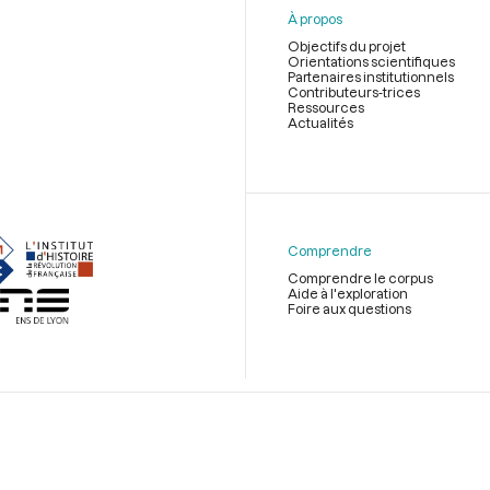
À propos
Objectifs du projet
Orientations scientifiques
Partenaires institutionnels
Contributeurs-trices
Ressources
Actualités
Menu
du
pied
de
Comprendre
page
Comprendre le corpus
Aide à l'exploration
Foire aux questions