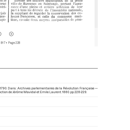
 817
• Page 228
er 1790. Dans : Archives parlementaires de la Révolution Française —
irection de Jérôme Mavidal et Emile Laurent. 1880. pp. 228-229.