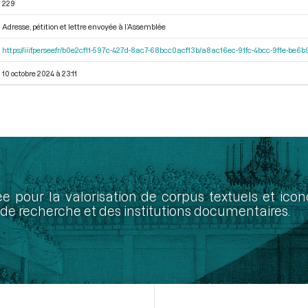
229
Adresse, pétition et lettre envoyée à l’Assemblée
https://iiif.persee.fr/b0e2cf11-597c-427d-8ac7-68bcc0acf13b/a8ac16ec-91fc-4bcc-9f1e-be
10 octobre 2024 à 23:11
ée pour la valorisation de corpus textuels et ic
de recherche et des institutions documentaires.