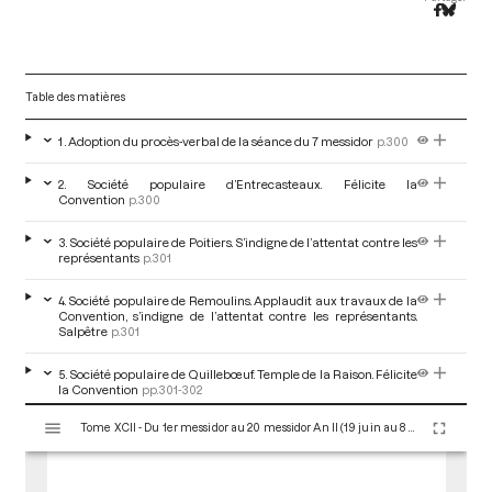
Table des matières
1 . Adoption du procès-verbal de la séance du 7 messidor
p.300
2. Société populaire d’Entrecasteaux. Félicite la
Convention
p.300
3. Société populaire de Poitiers. S’indigne de l’attentat contre les
représentants
p.301
4. Société populaire de Remoulins. Applaudit aux travaux de la
Convention, s’indigne de l’attentat contre les représentants.
Salpêtre
p.301
5. Société populaire de Quillebœuf. Temple de la Raison. Félicite
la Convention
pp.301-302
V
Tome XCII - Du 1er messidor au 20 messidor An II (19 juin au 8 juillet 1794)
i
6. Société populaire de Mouzon. Remercie la Convention
p.302
s
u
7. Société populaire de La Bastide-Clairance. Félicite la
Convention
pp.302-303