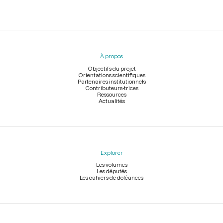
Menu
du
pied
À propos
de
page
Objectifs du projet
Orientations scientifiques
Partenaires institutionnels
Contributeurs-trices
Ressources
Actualités
Explorer
Les volumes
Les députés
Les cahiers de doléances