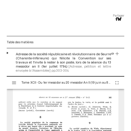
Partager
Table des matières
Adresse de la société républicaine et révolutionnaire de Seurre
(Charente-Inférieure) qui félicite la Convention sur ses
travaux et l'invite à rester à son poste, lors de la séance du 13
messidor an II (1er juillet 1794)
[Adresse, pétition et lettre
envoyée à l’Assemblée]
pp.303-304
V
Tome XCII - Du 1er messidor au 20 messidor An II (19 juin au 8 juillet 1794)
i
s
u
a
l
i
s
e
u