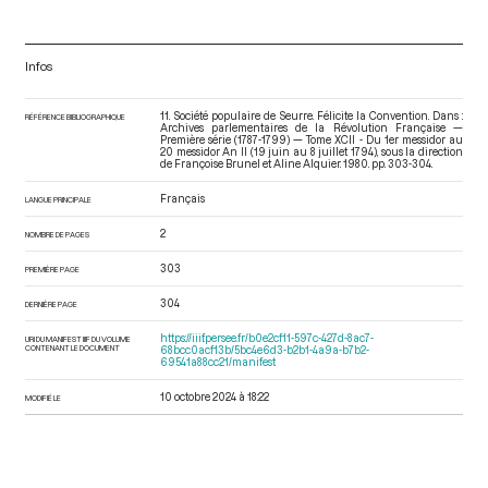
Infos
11. Société populaire de Seurre. Félicite la Convention. Dans :
RÉFÉRENCE BIBLIOGRAPHIQUE
Archives parlementaires de la Révolution Française —
Première série (1787-1799) — Tome XCII - Du 1er messidor au
20 messidor An II (19 juin au 8 juillet 1794)
, sous la direction
de Françoise Brunel et Aline Alquier. 1980. pp. 303-304.
Français
LANGUE PRINCIPALE
2
NOMBRE DE PAGES
303
PREMIÈRE PAGE
304
DERNIÈRE PAGE
https://iiif.persee.fr/b0e2cf11-597c-427d-8ac7-
URI DU MANIFEST IIIF DU VOLUME
CONTENANT LE DOCUMENT
68bcc0acf13b/5bc4e6d3-b2b1-4a9a-b7b2-
69541a88cc21/manifest
10 octobre 2024 à 18:22
MODIFIÉ LE