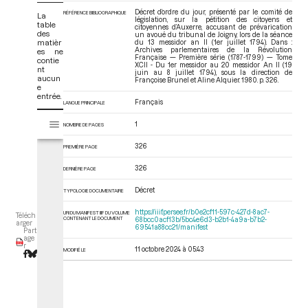
Décret d’ordre du jour, présenté par le comité de
RÉFÉRENCE BIBLIOGRAPHIQUE
La
législation, sur la pétition des citoyens et
table
citoyennes d’Auxerre, accusant de prévarication
des
un avoué du tribunal de Joigny, lors de la séance
matièr
du 13 messidor an II (1er juillet 1794). Dans :
Archives parlementaires de la Révolution
es ne
Française — Première série (1787-1799) — Tome
contie
XCII - Du 1er messidor au 20 messidor An II (19
nt
juin au 8 juillet 1794)
, sous la direction de
aucun
Françoise Brunel et Aline Alquier. 1980. p. 326.
e
entrée.
Français
LANGUE PRINCIPALE
V
Tome XCII - Du 1er messidor au 20 messidor An II (19 juin au 8 juillet 17
1
NOMBRE DE PAGES
i
s
326
PREMIÈRE PAGE
u
a
326
DERNIÈRE PAGE
l
Décret
i
TYPOLOGIE DOCUMENTAIRE
s
https://iiif.persee.fr/b0e2cf11-597c-427d-8ac7-
URI DU MANIFEST IIIF DU VOLUME
Téléch
e
CONTENANT LE DOCUMENT
68bcc0acf13b/5bc4e6d3-b2b1-4a9a-b7b2-
arger
69541a88cc21/manifest
Part
u
age
r
r
11 octobre 2024 à 05:43
MODIFIÉ LE
M
i
r
a