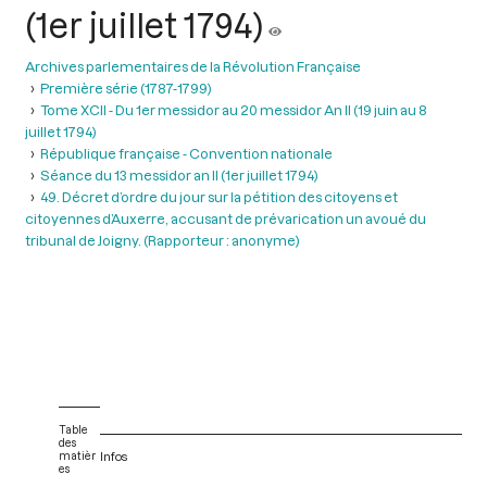
(1er juillet 1794)
Archives parlementaires de la Révolution Française
Première série (1787-1799)
Tome XCII - Du 1er messidor au 20 messidor An II (19 juin au 8
juillet 1794)
République française - Convention nationale
Séance du 13 messidor an II (1er juillet 1794)
49. Décret d’ordre du jour sur la pétition des citoyens et
citoyennes d’Auxerre, accusant de prévarication un avoué du
tribunal de Joigny. (Rapporteur : anonyme)
Table
des
matièr
Infos
es