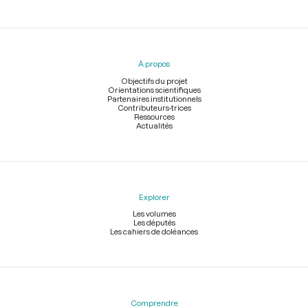
Menu
du
pied
À propos
de
page
Objectifs du projet
Orientations scientifiques
Partenaires institutionnels
Contributeurs-trices
Ressources
Actualités
Explorer
Les volumes
Les députés
Les cahiers de doléances
Comprendre