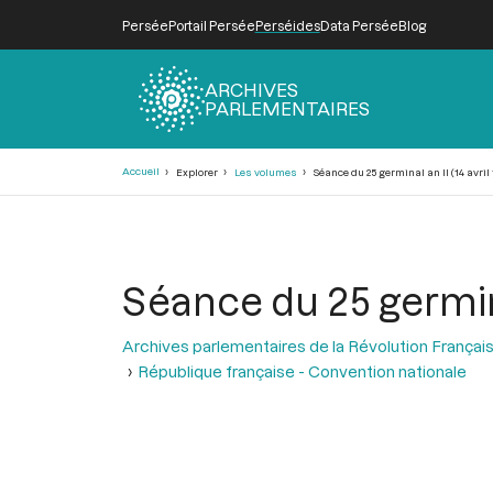
Persée
Portail Persée
Perséides
Data Persée
Blog
ARCHIVES
PARLEMENTAIRES
Fil
Accueil
Explorer
Les volumes
Séance du 25 germinal an II (14 avril 
d'Ariane
Séance du 25 germinal
Archives parlementaires de la Révolution Françai
République française - Convention nationale