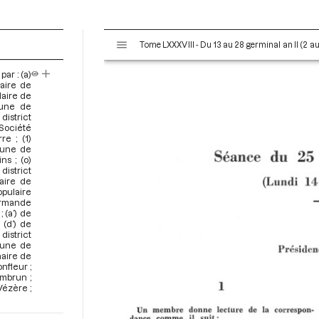
V
Tome LXXXVIII - Du 13 au 28 germinal an II (2 au 
i
s
par : (a)
u
laire de
a
laire de
mune de
l
district
i
Société
e ; (1)
s
mune de
e
s ; (o)
u
district
laire de
r
opulaire
M
Marmande
 (a’) de
i
 (d’) de
r
district
a
mune de
naire de
d
onfleur ;
o
Embrun ;
Vézère ;
r