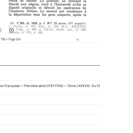
 790
• Page 545
tion Française — Première série (1787-1799) — Tome LXXXVIII - Du 13