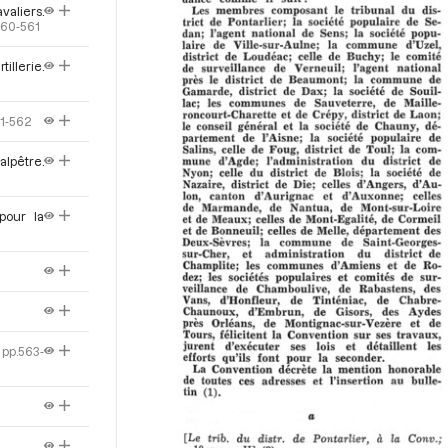
aliers.
560-561
illerie.
61-562
alpêtre.
pour la
pp.563-