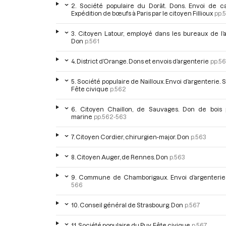
2. Société populaire du Dorât. Dons. Envoi de cav
Expédition de bœufs à Paris par le citoyen Fillioux
pp.
3. Citoyen Latour, employé dans les bureaux de l’art
Don
p.561
4. District d’Orange. Dons et envois d’argenterie
pp.5
5. Société populaire de Nailloux. Envoi d’argenterie. S
Fête civique
p.562
6. Citoyen Chaillon, de Sauvages. Don de bois 
marine
pp.562-563
7. Citoyen Cordier, chirurgien-major. Don
p.563
8. Citoyen Auger, de Rennes. Don
p.563
9. Commune de Chamborigaux. Envoi d’argenterie
566
10. Conseil général de Strasbourg. Don
p.567
11. Société populaire du Puy. Fête civique
p.567