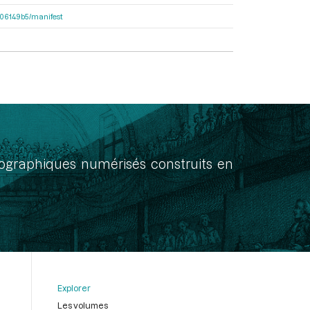
7906149b5/manifest
onographiques numérisés construits en
Explorer
Les volumes