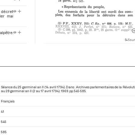
 décret
1er mai
alpêtre.
545 sur
vention.
8
ubeuge.
Séance du 25 germinal an II (14 avril 1794). Dans : Archives parlementaires de la Révolu
au 28 germinal an II (2 au 17 avril 1794)
. 1969. pp. 545-585.
Français
nge des
41
545
n par le
585