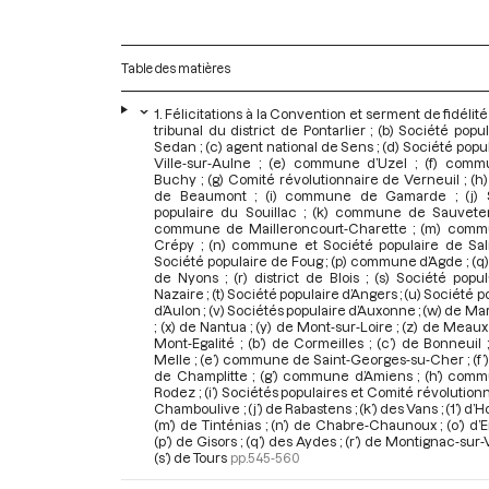
Table des matières
1. Félicitations à la Convention et serment de fidélité 
tribunal du district de Pontarlier ; (b) Société popu
Sedan ; (c) agent national de Sens ; (d) Société popu
Ville-sur-Aulne ; (e) commune d’Uzel ; (f) com
Buchy ; (g) Comité révolutionnaire de Verneuil ; (h) 
de Beaumont ; (i) commune de Gamarde ; (j) 
populaire du Souillac ; (k) commune de Sauveterr
commune de Mailleroncourt-Charette ; (m) com
Crépy ; (n) commune et Société populaire de Salin
Société populaire de Foug ; (p) commune d’Agde ; (q) 
de Nyons ; (r) district de Blois ; (s) Société popu
Nazaire ; (t) Société populaire d’Angers ; (u) Société p
d’Aulon ; (v) Sociétés populaire d’Auxonne ; (w) de 
; (x) de Nantua ; (y) de Mont-sur-Loire ; (z) de Meaux ;
Mont-Egalité ; (b’) de Cormeilles ; (c’) de Bonneuil ;
Melle ; (e’) commune de Saint-Georges-su-Cher ; (f’) 
de Champlitte ; (g’) commune d’Amiens ; (h’) com
Rodez ; (i’) Sociétés populaires et Comité révolution
Chamboulive ; (j’) de Rabastens ; (k’) des Vans ; (1’) d’H
(m’) de Tinténias ; (n’) de Chabre-Chaunoux ; (o’) d’
(p’) de Gisors ; (q’) des Aydes ; (r’) de Montignac-sur-
(s’) de Tours
pp.545-560