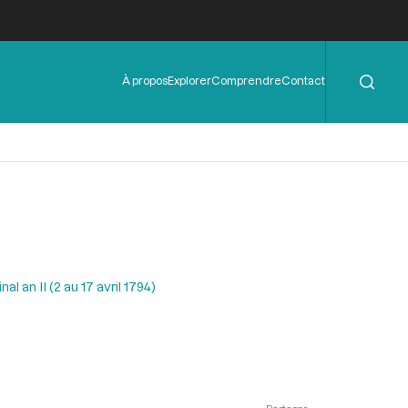
Rechercher
Menu
À propos
Explorer
Comprendre
Contact
de
l'en-
tête
l an II (2 au 17 avril 1794)