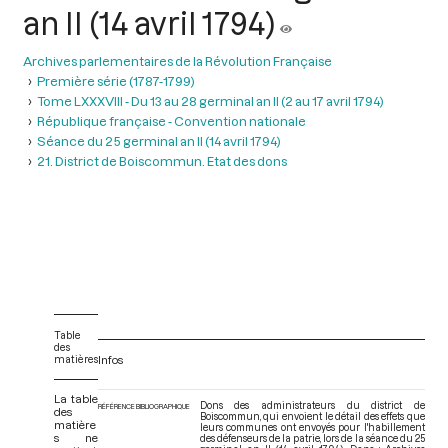
an II (14 avril 1794)
Archives parlementaires de la Révolution Française
Première série (1787-1799)
Tome LXXXVIII - Du 13 au 28 germinal an II (2 au 17 avril 1794)
République française - Convention nationale
Séance du 25 germinal an II (14 avril 1794)
21. District de Boiscommun. Etat des dons
Table
des
matières
Infos
La table
Dons des administrateurs du district de
RÉFÉRENCE BIBLIOGRAPHIQUE
des
Boiscommun, qui envoient le détail des effets que
matière
leurs communes ont envoyés pour l'habillement
s ne
des défenseurs de la patrie, lors de la séance du 25