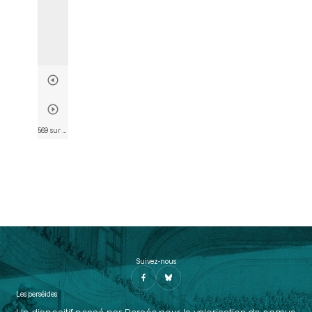
569 sur 790
• Page 569
Suivez-nous
Les perséides