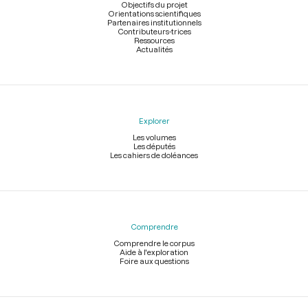
page
Objectifs du projet
Orientations scientifiques
Partenaires institutionnels
Contributeurs-trices
Ressources
Actualités
Explorer
Les volumes
Les députés
Les cahiers de doléances
Comprendre
Comprendre le corpus
Aide à l'exploration
Foire aux questions