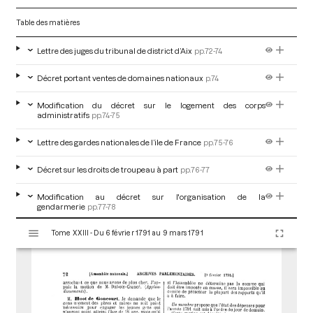
Table des matières
Lettre des juges du tribunal de district d’Aix
pp.72-74
Décret portant ventes de domaines nationaux
p.74
Modification du décret sur le logement des corps
administratifs
pp.74-75
Lettre des gardes nationales de l’ile de France
pp.75-76
Décret sur les droits de troupeau à part
pp.76-77
Modification au décret sur l'organisation de la
gendarmerie
pp.77-78
V
Tome XXIII - Du 6 février 1791 au 9 mars 1791
Rapport par M. Delattre et décret sur la recherche à faire de M.
i
de La Pérouse
pp.78-81
s
u
a
l
i