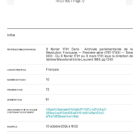
76 sur 800
• Page 72
Infos
9 février 1791. Dans : Archives parlementaires de la
RÉFÉRENCE BIBLIOGRAPHIQUE
Révolution Française — Première série (1787-1799) — Tome
XXIII - Du 6 février 1791 au 9 mars 1791
, sous la direction de
Jérôme Mavidal et Emile Laurent. 1886. pp. 72-81.
Français
LANGUE PRINCIPALE
10
NOMBRE DE PAGES
72
PREMIÈRE PAGE
81
DERNIÈRE PAGE
https://iiif.persee.fr/b0e2cf11-597c-427d-8ac7-
URI DU MANIFEST IIIF DU VOLUME
CONTENANT LE DOCUMENT
68bcc0acf13b/d26a8915-1b6f-4fbd-83a3-
e78a7d8f2eae/manifest
10 octobre 2024 à 18:02
MODIFIÉ LE