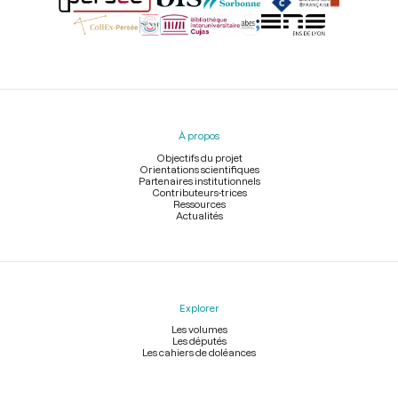
Menu
du
pied
À propos
de
page
Objectifs du projet
Orientations scientifiques
Partenaires institutionnels
Contributeurs-trices
Ressources
Actualités
Explorer
Les volumes
Les députés
Les cahiers de doléances