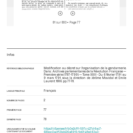
81 sur 800
• Page 77
Infos
Modification au décret sur l'organisation de la gendarmerie.
RÉFÉRENCE BIBLIOGRAPHIQUE
Dans : Archives parlementaires de la Révolution Française —
Première série (1787-1799) — Tome XXIII - Du 6 février 1791 au
9 mars 1791
, sous la direction de Jérôme Mavidal et Emile
Laurent. 1886. pp. 77-78.
Français
LANGUE PRINCIPALE
2
NOMBRE DE PAGES
77
PREMIÈRE PAGE
78
DERNIÈRE PAGE
https://iiif.persee.fr/b0e2cf11-597c-427d-8ac7-
URI DU MANIFEST IIIF DU VOLUME
CONTENANT LE DOCUMENT
68bcc0acf13b/d26a8915-1b6f-4fbd-83a3-