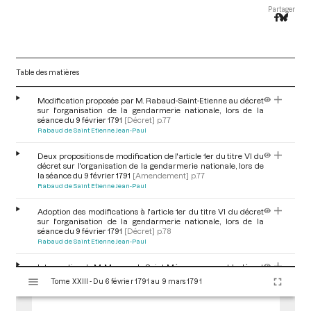
Partager
Table des matières
Modification proposée par M. Rabaud-Saint-Etienne au décret
sur l'organisation de la gendarmerie nationale, lors de la
séance du 9 février 1791
[Décret]
p.77
Rabaud de Saint Etienne Jean-Paul
Deux propositions de modification de l'article 1er du titre VI du
décret sur l'organisation de la gendarmerie nationale, lors de
la séance du 9 février 1791
[Amendement]
p.77
Rabaud de Saint Etienne Jean-Paul
Adoption des modifications à l'article 1er du titre VI du décret
sur l'organisation de la gendarmerie nationale, lors de la
séance du 9 février 1791
[Décret]
p.78
Rabaud de Saint Etienne Jean-Paul
Intervention de M. Moreau de Saint-Méry concernant le départ
V
de l'escadre vers la Martinique, suite au décret rendu le 29
Tome XXIII - Du 6 février 1791 au 9 mars 1791
i
décembre 1790, lors de la séance du 9 février
1791
[Déroulement des séances]
p.78
s
Moreau de Saint-Méry Louis Elie