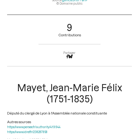
Source
gallica.bnf.fr / BnF
© Domaine public
9
Contributions
Partager
Mayet, Jean-Marie Félix
(1751-1835)
Député du clergé de Lyon à l'Assemblée nationale constituante
Autres sources
https://www.persee.fr/authority/419944
https://www.idref.fr/238287858