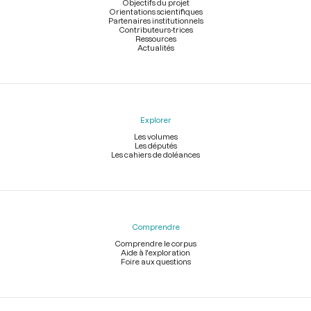
page
Objectifs du projet
Orientations scientifiques
Partenaires institutionnels
Contributeurs-trices
Ressources
Actualités
Explorer
Les volumes
Les députés
Les cahiers de doléances
Comprendre
Comprendre le corpus
Aide à l'exploration
Foire aux questions