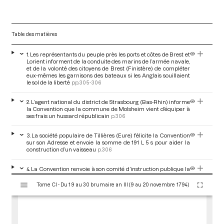
Table des matières
1. Les représentants du peuple près les ports et côtes de Brest et
Lorient informent de la conduite des marins de l’armée navale,
et de la volonté des citoyens de Brest (Finistère) de compléter
eux-mêmes les garnisons des bateaux si les Anglais souillaient
le sol de la liberté
pp.305-306
2. L’agent national du district de Strasbourg (Bas-Rhin) informe
la Convention que la commune de Molsheim vient d’équiper à
ses frais un hussard républicain
p.306
3. La société populaire de Tillières (Eure) félicite la Convention
sur son Adresse et envoie la somme de 191 L 5 s pour aider la
construction d’un vaisseau
p.306
4. La Convention renvoie à son comité d’instruction publique la
lettre de la société populaire de Montauban (Lot) qui félicite la
V
Convention sur son Adresse et demande un mode pour que les
Tome CI - Du 19 au 30 brumaire an III (9 au 20 novembre 1794)
i
citoyens qui ne savent pas signer puissent manifester leur
s
adhésion aux adresses
p.307
u
a
5. La Convention renvoie à son comité d’instruction publique la
demande de la société populaire de Sens (Yonne) d’une