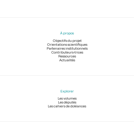
Menu
du
pied
À propos
de
page
Objectifs du projet
Orientations scientifiques
Partenaires institutionnels
Contributeurs-trices
Ressources
Actualités
Explorer
Les volumes
Les députés
Les cahiers de doléances