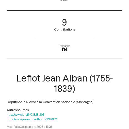
Source
9
Contributions
Partager
Lefiot Jean Alban (1755-
1839)
Député de la Nièvre à la Convention nationale (Montagne)
Autres sources
https://www.idref.fr/238281205
https://www.persee.fr/authority/839652
3 septembre 2025 à 17:49