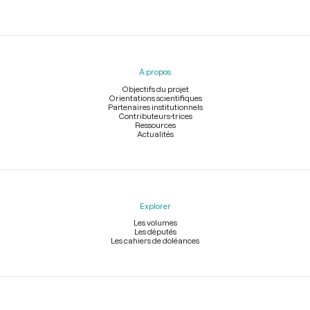
Menu
du
pied
À propos
de
page
Objectifs du projet
Orientations scientifiques
Partenaires institutionnels
Contributeurs-trices
Ressources
Actualités
Explorer
Les volumes
Les députés
Les cahiers de doléances