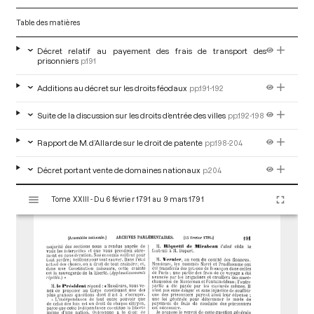
Table des matières
Décret relatif au payement des frais de transport des
prisonniers
p.191
Additions au décret sur les droits féodaux
pp.191-192
Suite de la discussion sur les droits d’entrée des villes
pp.192-198
Rapport de M. d’Allarde sur le droit de patente
pp.198-204
Décret portant vente de domaines nationaux
p.204
V
Tome XXIII - Du 6 février 1791 au 9 mars 1791
i
s
u
a
l
i
s
e
u