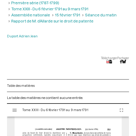
Première série (1787-1799)
Tome XXIII - Du 6 février 1791 au 9 mars 1791
Assemblée nationale
15 février 1791
Séance du matin
Rapport de M. d’Allarde sur le droit de patente
Duport Adrien Jean
Télécharger
Partager
Table des matières
La table des matières ne contient aucune entrée.
V
Tome XXIII - Du 6 février 1791 au 9 mars 1791
i
s
u
a
l