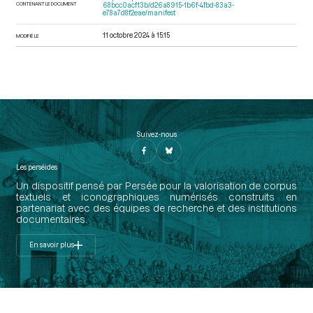
CONTENANT LE DOCUMENT
68bcc0acf13b/d26a8915-1b6f-4fbd-83a3-
e78a7d8f2eae/manifest
11 octobre 2024 à 15:15
MODIFIÉ LE
Suivez-nous
Les perséides
Un dispositif pensé par Persée pour la valorisation de corpus
textuels et iconographiques numérisés construits en
partenariat avec des équipes de recherche et des institutions
documentaires.
En savoir plus