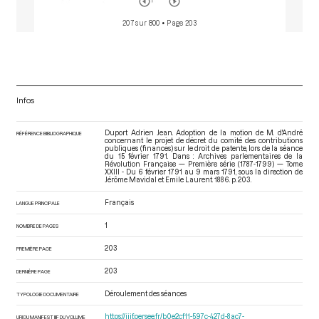
207 sur 800
• Page 203
Infos
Duport Adrien Jean. Adoption de la motion de M. d'André
RÉFÉRENCE BIBLIOGRAPHIQUE
concernant le projet de décret du comité des contributions
publiques (finances) sur le droit de patente, lors de la séance
du 15 février 1791. Dans : Archives parlementaires de la
Révolution Française — Première série (1787-1799) — Tome
XXIII - Du 6 février 1791 au 9 mars 1791
, sous la direction de
Jérôme Mavidal et Emile Laurent. 1886. p. 203.
Français
LANGUE PRINCIPALE
1
NOMBRE DE PAGES
203
PREMIÈRE PAGE
203
DERNIÈRE PAGE
Déroulement des séances
TYPOLOGIE DOCUMENTAIRE
https://iiif.persee.fr/b0e2cf11-597c-427d-8ac7-
URI DU MANIFEST IIIF DU VOLUME