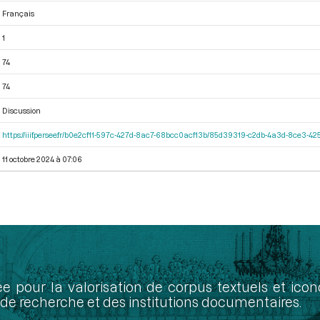
Français
1
74
74
Discussion
https://iiif.persee.fr/b0e2cf11-597c-427d-8ac7-68bcc0acf13b/85d39319-c2db-4a3d-8ce3-
11 octobre 2024 à 07:06
ée pour la valorisation de corpus textuels et ic
de recherche et des institutions documentaires.