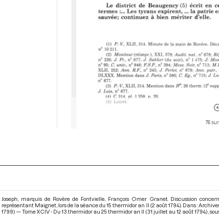
76 su
Joseph, marquis de Rovère de Fontvielle, François Omer Granet. Discussion concer
représentant Maignet, lors de la séance du 15 thermidor an II (2 août 1794). Dans : Archi
1799) — Tome XCIV - Du 13 thermidor au 25 thermidor an II (31 juillet au 12 août 1794)
, sou