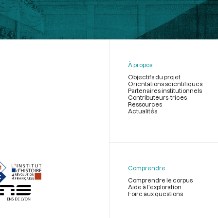
À propos
Objectifs du projet
Orientations scientifiques
Partenaires institutionnels
Contributeurs-trices
Ressources
Actualités
Menu
du
pied
de
Comprendre
page
Comprendre le corpus
Aide à l'exploration
Foire aux questions