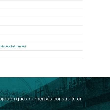
4251dac0dc9e/manifest
onographiques numérisés construits en