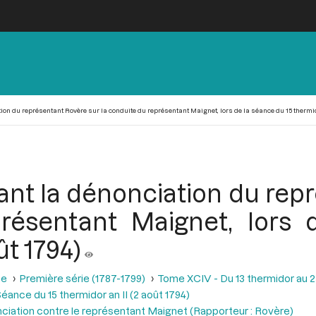
n du représentant Rovère sur la conduite du représentant Maignet, lors de la séance du 15 thermidor
nt la dénonciation du rep
résentant Maignet, lors
ût 1794)
se
Première série (1787-1799)
Tome XCIV - Du 13 thermidor au 25 t
éance du 15 thermidor an II (2 août 1794)
nciation contre le représentant Maignet (Rapporteur : Rovère)