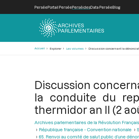
Persée
Portail Persée
Perséides
Data Persée
Blog
ARCHIVES
PARLEMENTAIRES
Fil
Accueil
Explorer
Les volumes
Discussion concernant la dénonciatio
d'Ariane
Discussion concerna
la conduite du rep
thermidor an II (2 ao
Archives parlementaires de la Révolution Françai
République française - Convention nationale
S
65. Renvoi au comité de salut public d’une déno