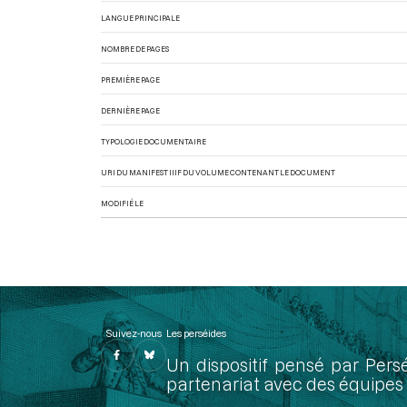
LANGUE PRINCIPALE
NOMBRE DE PAGES
PREMIÈRE PAGE
DERNIÈRE PAGE
TYPOLOGIE DOCUMENTAIRE
URI DU MANIFEST IIIF DU VOLUME CONTENANT LE DOCUMENT
MODIFIÉ LE
Suivez-nous
Les perséides
Un dispositif pensé par Pers
partenariat avec des équipes 