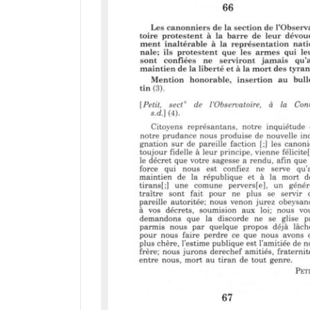
a
d
o
r