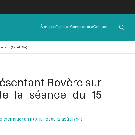
Rechercher
Menu
À propos
Explorer
Comprendre
Contact
de
l'en-
tête
 an II (2 août 1794)
résentant Rovère sur
 de la séance du 15
hermidor an II (31 juillet au 12 août 1794)