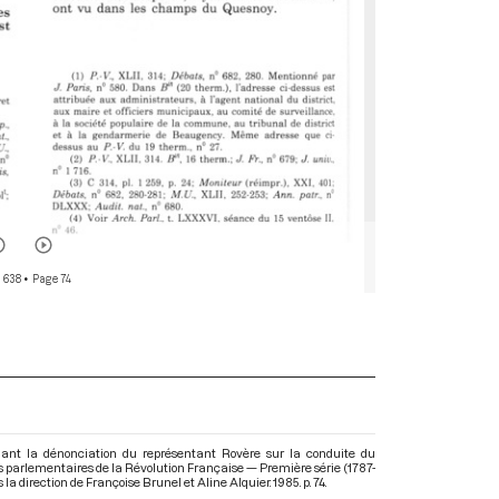
r 638
• Page 74
nant la dénonciation du représentant Rovère sur la conduite du
ves parlementaires de la Révolution Française — Première série (1787-
s la direction de Françoise Brunel et Aline Alquier. 1985. p. 74.