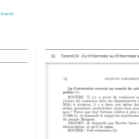
 Granet
V
Tome XCIV - Du 13 thermidor au 25 thermidor an I
i
s
u
a
l
i
s
e
u
r
M
i
r