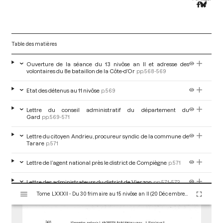
Table des matières
Ouverture de la séance du 13 nivôse an II et adresse des
volontaires du 8e bataillon de la Côte-d’Or
pp.568-569
Etat des détenus au 11 nivôse
p.569
Lettre du conseil administratif du département du
Gard
pp.569-571
Lettre du citoyen Andrieu, procureur syndic de la commune de
Tarare
p.571
Lettre de l’agent national près le district de Compiègne
p.571
Lettre des administrateurs du district de Vierzon
pp.571-572
V
Tome LXXXII - Du 30 frimaire au 15 nivôse an II (20 Décembre 1793 au 4 Janvier 1794)
i
Lettre du maire et du président de la Société populaire de
s
Salers
p.572
u