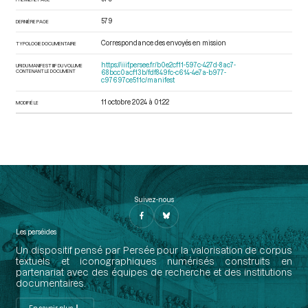
579
DERNIÈRE PAGE
Correspondance des envoyés en mission
TYPOLOGIE DOCUMENTAIRE
https://iiif.persee.fr/b0e2cf11-597c-427d-8ac7-
URI DU MANIFEST IIIF DU VOLUME
CONTENANT LE DOCUMENT
68bcc0acf13b/fdf849fc-c614-4e7a-b977-
c97697ce511c/manifest
11 octobre 2024 à 01:22
MODIFIÉ LE
Suivez-nous
Les perséides
Un dispositif pensé par Persée pour la valorisation de corpus
textuels et iconographiques numérisés construits en
partenariat avec des équipes de recherche et des institutions
documentaires.