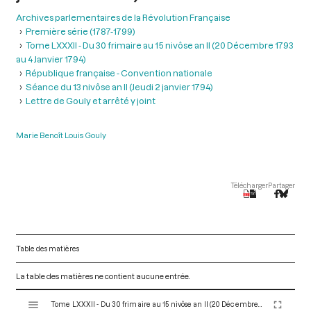
Archives parlementaires de la Révolution Française
Première série (1787-1799)
Tome LXXXII - Du 30 frimaire au 15 nivôse an II (20 Décembre 1793
au 4 Janvier 1794)
République française - Convention nationale
Séance du 13 nivôse an II (Jeudi 2 janvier 1794)
Lettre de Gouly et arrêté y joint
Marie Benoît Louis Gouly
Télécharger
Partager
Table des matières
La table des matières ne contient aucune entrée.
V
Tome LXXXII - Du 30 frimaire au 15 nivôse an II (20 Décembre 1793 au 4 Janvier 1794)
i