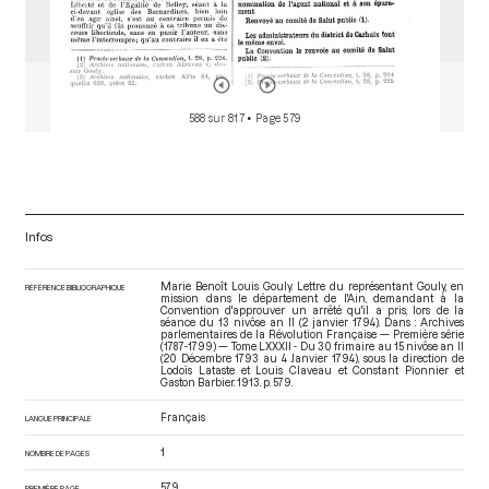
588 sur 817
• Page 579
Infos
Marie Benoît Louis Gouly. Lettre du représentant Gouly, en
RÉFÉRENCE BIBLIOGRAPHIQUE
mission dans le département de l'Ain, demandant à la
Convention d'approuver un arrêté qu'il a pris, lors de la
séance du 13 nivôse an II (2 janvier 1794). Dans : Archives
parlementaires de la Révolution Française — Première série
(1787-1799) — Tome LXXXII - Du 30 frimaire au 15 nivôse an II
(20 Décembre 1793 au 4 Janvier 1794)
, sous la direction de
Lodoïs Lataste et Louis Claveau et Constant Pionnier et
Gaston Barbier. 1913. p. 579.
Français
LANGUE PRINCIPALE
1
NOMBRE DE PAGES
579
PREMIÈRE PAGE