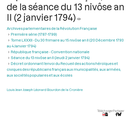
de la séance du 13 nivôse an
II (2 janvier 1794)
Archives parlementaires de la Révolution Française
Première série (1787-1799)
Tome LXXXII - Du 30 frimaire au 15 nivôse an II (20 Décembre 1793
au 4 Janvier 1794)
République française - Convention nationale
Séance du 13 nivôse an II (Jeudi 2 janvier 1794)
Décret ordonnant l’envoi du Recueil des actions héroïques et
civiques des républicains français aux municipalités, aux armées,
aux sociétés populaires et aux écoles
Louis Jean Joseph Léonard Bourdon de la Cronière
Télécharger
Partager