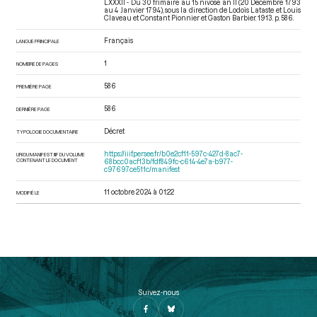
LXXXII - Du 30 frimaire au 15 nivôse an II (20 Décembre 1793
au 4 Janvier 1794)
, sous la direction de Lodoïs Lataste et Louis
Claveau et Constant Pionnier et Gaston Barbier. 1913. p. 586.
Français
LANGUE PRINCIPALE
1
NOMBRE DE PAGES
586
PREMIÈRE PAGE
586
DERNIÈRE PAGE
Décret
TYPOLOGIE DOCUMENTAIRE
https://iiif.persee.fr/b0e2cf11-597c-427d-8ac7-
URI DU MANIFEST IIIF DU VOLUME
CONTENANT LE DOCUMENT
68bcc0acf13b/fdf849fc-c614-4e7a-b977-
c97697ce511c/manifest
11 octobre 2024 à 01:22
MODIFIÉ LE
Suivez-nous