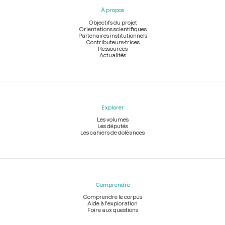
pied
À propos
de
page
Objectifs du projet
Orientations scientifiques
Partenaires institutionnels
Contributeurs-trices
Ressources
Actualités
Explorer
Les volumes
Les députés
Les cahiers de doléances
Comprendre
Comprendre le corpus
Aide à l'exploration
Foire aux questions