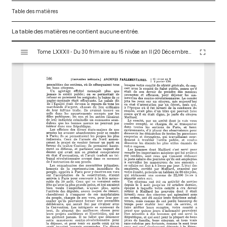
Table des matières
La table des matières ne contient aucune entrée.
V
Tome LXXXII - Du 30 frimaire au 15 nivôse an II (20 Décembre 1793 au 4 Janvier 1794)
i
s
u
a
l
i
s
e
u
r
M
i
r
a
d
o
r