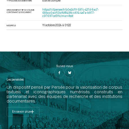
État et compte
TYPOLOGIE DOCUMENTAIRE
https://iiif.persee.fr/b0e2cf11-597c-427d-8ac7-
URI DU MANIFEST IIIF DU VOLUME
CONTENANT LE DOCUMENT
68bcc0acf13b/fdf849fc-c614-4e7a-b977-
c97697ce511c/manifest
11 octobre 2024 à 01:22
MODIFIÉ LE
Suivez-nous
Les perséides
Un dispositif pensé par Persée pour la valorisation de corpus
textuels et iconographiques numérisés construits en
partenariat avec des équipes de recherche et des institutions
documentaires.
En savoir plus