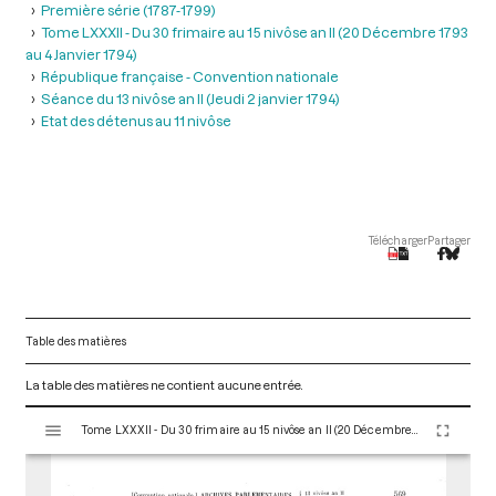
Première série (1787-1799)
Tome LXXXII - Du 30 frimaire au 15 nivôse an II (20 Décembre 1793
au 4 Janvier 1794)
République française - Convention nationale
Séance du 13 nivôse an II (Jeudi 2 janvier 1794)
Etat des détenus au 11 nivôse
Télécharger
Partager
Table des matières
La table des matières ne contient aucune entrée.
V
Tome LXXXII - Du 30 frimaire au 15 nivôse an II (20 Décembre 1793 au 4 Janvier 1794)
i
s
u