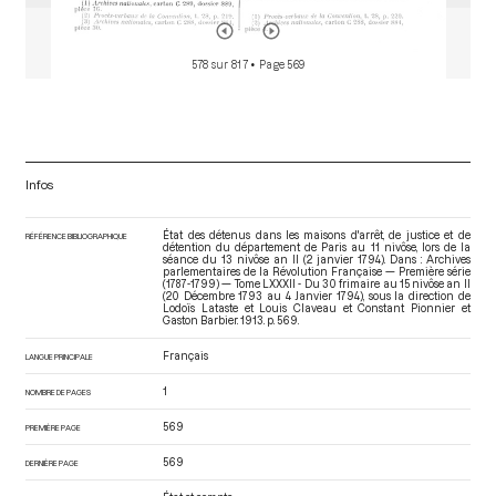
578 sur 817
• Page 569
Infos
État des détenus dans les maisons d'arrêt, de justice et de
RÉFÉRENCE BIBLIOGRAPHIQUE
détention du département de Paris au 11 nivôse, lors de la
séance du 13 nivôse an II (2 janvier 1794). Dans : Archives
parlementaires de la Révolution Française — Première série
(1787-1799) — Tome LXXXII - Du 30 frimaire au 15 nivôse an II
(20 Décembre 1793 au 4 Janvier 1794)
, sous la direction de
Lodoïs Lataste et Louis Claveau et Constant Pionnier et
Gaston Barbier. 1913. p. 569.
Français
LANGUE PRINCIPALE
1
NOMBRE DE PAGES
569
PREMIÈRE PAGE
569
DERNIÈRE PAGE