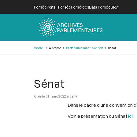
Persée
Portail Persée
Perséides
Data Persée
Blog
ARCHIVES
PARLEMENTAIRES
Fil
Accueil
A propos
Partenaires institutionnels
Sénat
d'Ariane
Sénat
31 mars 2022 à 09:14
Dans le cadre d'une convention de
Voir la présentation du Sénat
ici
.