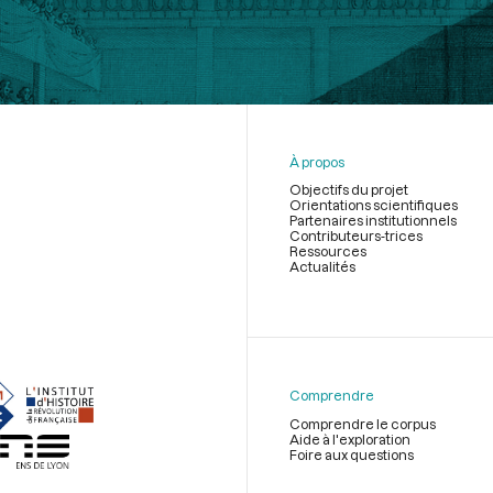
À propos
Objectifs du projet
Orientations scientifiques
Partenaires institutionnels
Contributeurs-trices
Ressources
Actualités
Menu
du
pied
de
Comprendre
page
Comprendre le corpus
Aide à l'exploration
Foire aux questions