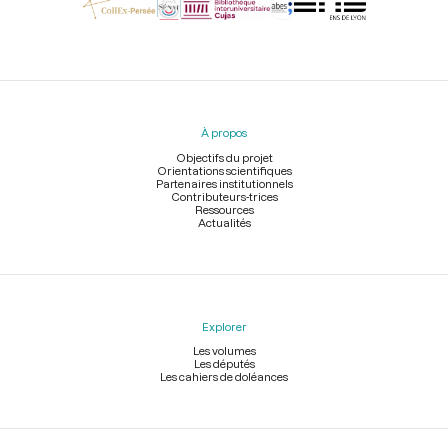
Menu
du
pied
À propos
de
page
Objectifs du projet
Orientations scientifiques
Partenaires institutionnels
Contributeurs-trices
Ressources
Actualités
Explorer
Les volumes
Les députés
Les cahiers de doléances