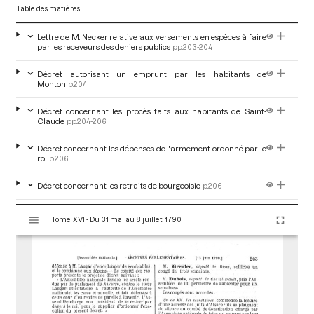
Table des matières
Lettre de M. Necker relative aux versements en espèces à faire
par les receveurs des deniers publics
pp.203-204
Décret autorisant un emprunt par les habitants de
Monton
p.204
Décret concernant les procès faits aux habitants de Saint-
Claude
pp.204-206
Décret concernant les dépenses de l'armement ordonné par le
roi
p.206
Décret concernant les retraits de bourgeoisie
p.206
V
Décret affectant les dons patriotiques aux payements des
Tome XVI - Du 31 mai au 8 juillet 1790
i
rentes de l'hôtel de ville
pp.206-207
s
u
Rapport par M. le duc de La Rochefoucauld sur la vente des
biens nationaux aux particuliers
pp.207-210
a
l
Discussion de M. de Talleyrand, évêque d'Autun
pp.211-213
i
s