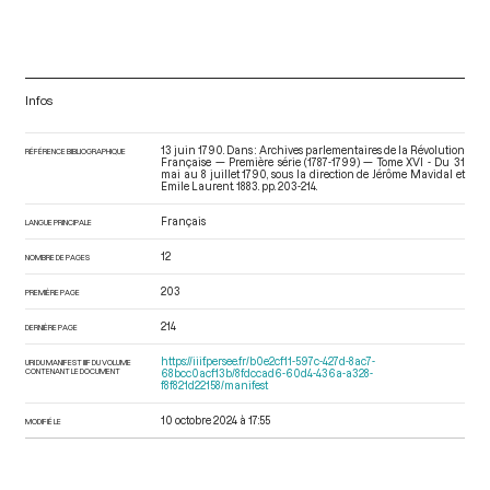
Infos
13 juin 1790. Dans : Archives parlementaires de la Révolution
RÉFÉRENCE BIBLIOGRAPHIQUE
Française — Première série (1787-1799) — Tome XVI - Du 31
mai au 8 juillet 1790
, sous la direction de Jérôme Mavidal et
Emile Laurent. 1883. pp. 203-214.
Français
LANGUE PRINCIPALE
12
NOMBRE DE PAGES
203
PREMIÈRE PAGE
214
DERNIÈRE PAGE
https://iiif.persee.fr/b0e2cf11-597c-427d-8ac7-
URI DU MANIFEST IIIF DU VOLUME
CONTENANT LE DOCUMENT
68bcc0acf13b/8fdccad6-60d4-436a-a328-
f8f821d22158/manifest
10 octobre 2024 à 17:55
MODIFIÉ LE