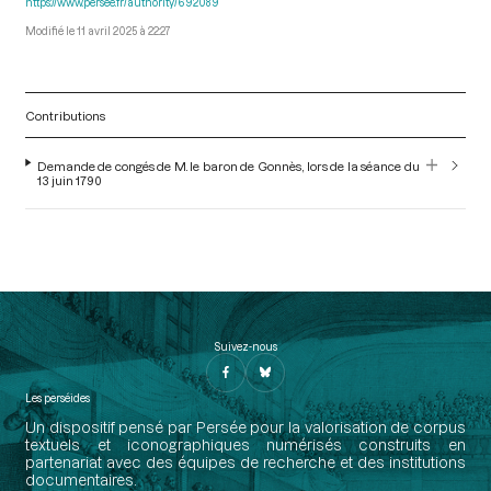
https://www.persee.fr/authority/692089
11 avril 2025 à 22:27
Contributions
Demande de congés de M. le baron de Gonnès, lors de la séance du
13 juin 1790
Suivez-nous
Les perséides
Un dispositif pensé par Persée pour la valorisation de corpus
textuels et iconographiques numérisés construits en
partenariat avec des équipes de recherche et des institutions
documentaires.