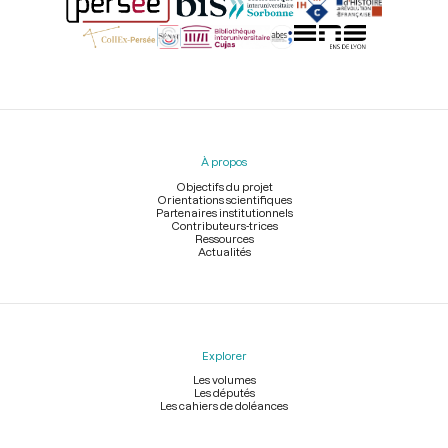
Menu
du
pied
À propos
de
page
Objectifs du projet
Orientations scientifiques
Partenaires institutionnels
Contributeurs-trices
Ressources
Actualités
Explorer
Les volumes
Les députés
Les cahiers de doléances