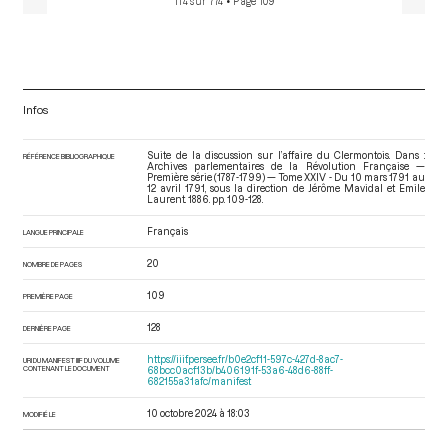
114 sur 774
• Page 109
Infos
Suite de la discussion sur l’affaire du Clermontois. Dans :
RÉFÉRENCE BIBLIOGRAPHIQUE
Archives parlementaires de la Révolution Française —
Première série (1787-1799) — Tome XXIV - Du 10 mars 1791 au
12 avril 1791
, sous la direction de Jérôme Mavidal et Emile
Laurent. 1886. pp. 109-128.
Français
LANGUE PRINCIPALE
20
NOMBRE DE PAGES
109
PREMIÈRE PAGE
128
DERNIÈRE PAGE
https://iiif.persee.fr/b0e2cf11-597c-427d-8ac7-
URI DU MANIFEST IIIF DU VOLUME
CONTENANT LE DOCUMENT
68bcc0acf13b/b406191f-53a6-48d6-88ff-
682155a31afc/manifest
10 octobre 2024 à 18:03
MODIFIÉ LE