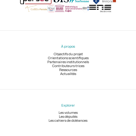
Menu
du
pied
À propos
de
page
Objectifs du projet
Orientations scientifiques
Partenaires institutionnels
Contributeurs-trices
Ressources
Actualités
Explorer
Les volumes
Les députés
Les cahiers de doléances