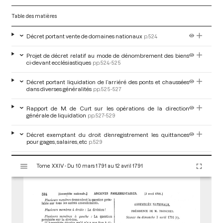
Table des matières
Décret portant vente de domaines nationaux
p.524
Projet de décret relatif au mode de dénombrement des biens
ci-devant ecclésiastiques
pp.524-525
Décret portant liquidation de l’arriéré des ponts et chaussées
dans diverses généralités
pp.525-527
Rapport de M. de Curt sur les opérations de la direction
générale de liquidation
pp.527-529
Décret exemptant du droit d’enregistrement les quittances
pour gages, salaires, etc
p.529
V
Décret augmentant de deux membres le comité
Tome XXIV - Du 10 mars 1791 au 12 avril 1791
i
d’agriculture
pp.529-530
s
u
Rapport de M. de Cussy sur le remplacement de la cour des
Monnaies
pp.530-533
a
l
Adoption des articles 1 à 15 après rejet de l’article 4 sur le
i
remplacement de la cour des Monnaies
pp.533-536