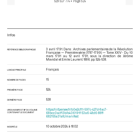
529 sur 774
• Page 524
Infos
3 avril 1791. Dans : Archives parlementaires de la Révolution
RÉFÉRENCE BIBLIOGRAPHIQUE
Française — Première série (1787-1799) — Tome XXIV - Du 10
mars 1791 au 12 avril 1791
, sous la direction de Jérôme
Mavidal et Emile Laurent. 1886. pp. 524-538.
Français
LANGUE PRINCIPALE
15
NOMBRE DE PAGES
524
PREMIÈRE PAGE
538
DERNIÈRE PAGE
https://iiif.persee.fr/b0e2cf11-597c-427d-8ac7-
URI DU MANIFEST IIIF DU VOLUME
CONTENANT LE DOCUMENT
68bcc0acf13b/b406191f-53a6-48d6-88ff-
682155a31afc/manifest
10 octobre 2024 à 18:02
MODIFIÉ LE