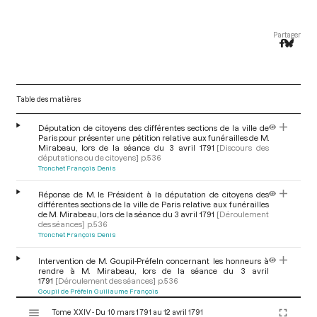
Partager
Table des matières
Députation de citoyens des différentes sections de la ville de
Paris pour présenter une pétition relative aux funérailles de M.
Mirabeau, lors de la séance du 3 avril 1791
[Discours des
députations ou de citoyens]
p.536
Tronchet François Denis
Réponse de M. le Président à la députation de citoyens des
différentes sections de la ville de Paris relative aux funérailles
de M. Mirabeau, lors de la séance du 3 avril 1791
[Déroulement
des séances]
p.536
Tronchet François Denis
Intervention de M. Goupil-Préfeln concernant les honneurs à
rendre à M. Mirabeau, lors de la séance du 3 avril
1791
[Déroulement des séances]
p.536
Goupil de Préfeln Guillaume François
V
Tome XXIV - Du 10 mars 1791 au 12 avril 1791