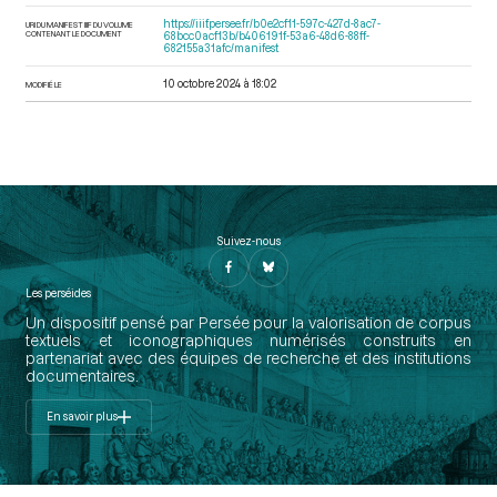
https://iiif.persee.fr/b0e2cf11-597c-427d-8ac7-
URI DU MANIFEST IIIF DU VOLUME
CONTENANT LE DOCUMENT
68bcc0acf13b/b406191f-53a6-48d6-88ff-
682155a31afc/manifest
10 octobre 2024 à 18:02
MODIFIÉ LE
Suivez-nous
Les perséides
Un dispositif pensé par Persée pour la valorisation de corpus
textuels et iconographiques numérisés construits en
partenariat avec des équipes de recherche et des institutions
documentaires.
En savoir plus