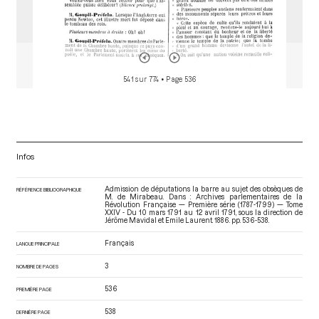
de Paris, lors de la séance du 3 avril 1791
[Décret]
p.538
Barnave Antoine
Levée de la séance du 3 avril 1791 du matin
[Déroulement des
séances]
p.538
Tronchet François Denis
541 sur 774
• Page 536
Infos
Admission de députations la barre au sujet des obsèques de
RÉFÉRENCE BIBLIOGRAPHIQUE
M. de Mirabeau. Dans : Archives parlementaires de la
Révolution Française — Première série (1787-1799) — Tome
XXIV - Du 10 mars 1791 au 12 avril 1791
, sous la direction de
Jérôme Mavidal et Emile Laurent. 1886. pp. 536-538.
Français
LANGUE PRINCIPALE
3
NOMBRE DE PAGES
536
PREMIÈRE PAGE
538
DERNIÈRE PAGE