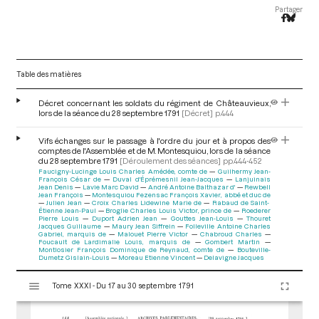
Partager
Table des matières
Décret concernant les soldats du régiment de Châteauvieux,
lors de la séance du 28 septembre 1791
[Décret]
p.444
Vifs échanges sur le passage à l'ordre du jour et à propos des
comptes de l'Assemblée et de M. Montesquiou, lors de la séance
du 28 septembre 1791
[Déroulement des séances]
pp.444-452
Faucigny-Lucinge Louis Charles Amédée, comte de
Guilhermy Jean-
François César de
Duval d'Éprémesnil Jean-Jacques
Lanjuinais
Jean Denis
Lavie Marc David
André Antoine Balthazar d'
Rewbell
Jean François
Montesquiou Fezensac François Xavier, abbé et duc de
Julien Jean
Croix Charles Lidewine Marie de
Rabaud de Saint-
Étienne Jean-Paul
Broglie Charles Louis Victor, prince de
Roederer
Pierre Louis
Duport Adrien Jean
Gouttes Jean-Louis
Thouret
Jacques Guillaume
Maury Jean Siffrein
Folleville Antoine Charles
Gabriel, marquis de
Malouet Pierre Victor
Chabroud Charles
Foucault de Lardimalie Louis, marquis de
Gombert Martin
Montlosier François Dominique de Reynaud, comte de
Bouteville-
Dumetz Gislain-Louis
Moreau Etienne Vincent
Delavigne Jacques
V
Tome XXXI - Du 17 au 30 septembre 1791
i
s
u