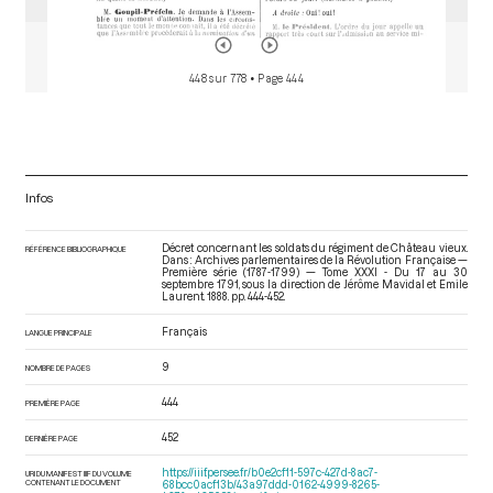
448 sur 778
• Page 444
Infos
Décret concernant les soldats du régiment de Château vieux.
RÉFÉRENCE BIBLIOGRAPHIQUE
Dans : Archives parlementaires de la Révolution Française —
Première série (1787-1799) — Tome XXXI - Du 17 au 30
septembre 1791
, sous la direction de Jérôme Mavidal et Emile
Laurent. 1888. pp. 444-452.
Français
LANGUE PRINCIPALE
9
NOMBRE DE PAGES
444
PREMIÈRE PAGE
452
DERNIÈRE PAGE
https://iiif.persee.fr/b0e2cf11-597c-427d-8ac7-
URI DU MANIFEST IIIF DU VOLUME
CONTENANT LE DOCUMENT
68bcc0acf13b/43a97ddd-0162-4999-8265-