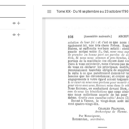
V
Tome XIX - Du 16 septembre au 23 octobre 1790
i
s
u
a
l
i
s
e
u
r
M
i
r
a
d
o
r