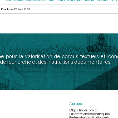
https://iiif.persee.fr/b0e2cf11-597c-427d-8ac7-68bcc0acf13b/6f80b006-e203-473b-917b-
10 octobre 2024 à 18:01
ée pour la valorisation de corpus textuels et ic
de recherche et des institutions documentaires.
À propos
Objectifs du projet
Orientations scientifiques
Partenaires institutionnels