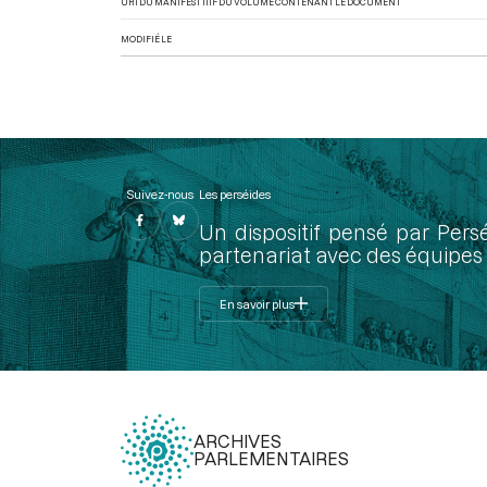
URI DU MANIFEST IIIF DU VOLUME CONTENANT LE DOCUMENT
MODIFIÉ LE
Suivez-nous
Les perséides
Un dispositif pensé par Pers
partenariat avec des équipes 
En savoir plus
ARCHIVES
PARLEMENTAIRES