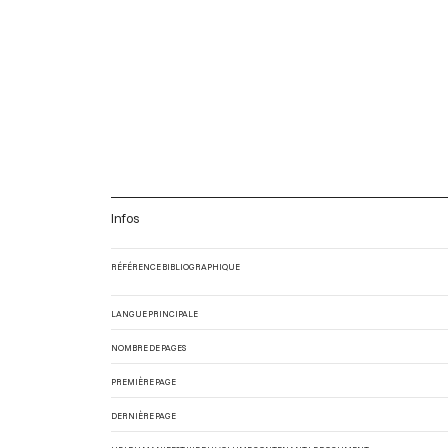
Infos
RÉFÉRENCE BIBLIOGRAPHIQUE
LANGUE PRINCIPALE
NOMBRE DE PAGES
PREMIÈRE PAGE
DERNIÈRE PAGE