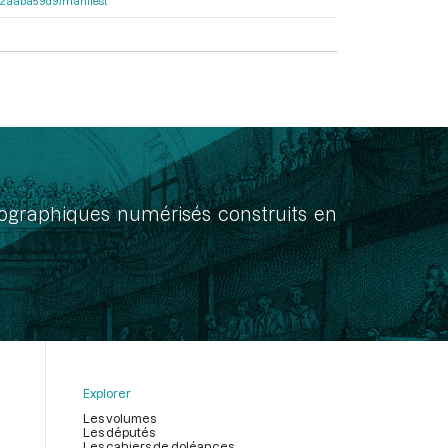
25c2aaba59d9/manifest
onographiques numérisés construits en
Explorer
Les volumes
Les députés
Les cahiers de doléances