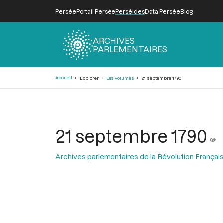
Persée
Portail Persée
Perséides
Data Persée
Blog
ARCHIVES
PARLEMENTAIRES
Fil
Accueil
Explorer
Les volumes
21 septembre 1790
d'Ariane
21 septembre 1790
Archives parlementaires de la Révolution Françai