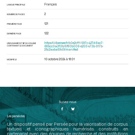
Français
LANGUE PRINCIPALE
2
NOMBRE DE PAGES
121
PREMIÈRE PAGE
122
DERNIÈRE PAGE
https://iiif.persee.fr/b0e2cf11-597c-427d-8ac7-
URI DU MANIFEST IIIF DU VOLUME
CONTENANT LE DOCUMENT
68bcc0acf13b/6f80b006-e203-473b-917b-
25c2aaba59d9/manifest
10 octobre 2024 à 18:01
MODIFIÉ LE
Suivez-nous
Les perséides
Un dispositif pensé par Persée pour la valorisation de corpus
textuels et iconographiques numérisés construits en
partenariat avec des équipes de recherche et des institutions