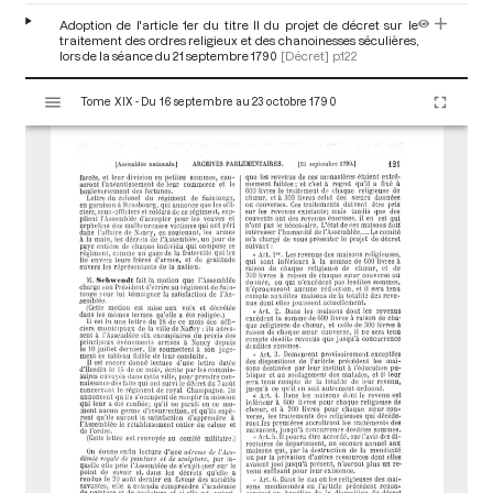
Adoption de l'article 1er du titre II du projet de décret sur le
traitement des ordres religieux et des chanoinesses séculières,
lors de la séance du 21 septembre 1790
[Décret]
p.122
V
Tome XIX - Du 16 septembre au 23 octobre 1790
i
s
u
a
l
i
s
e
u
r
M
i
r
a
d
o
r