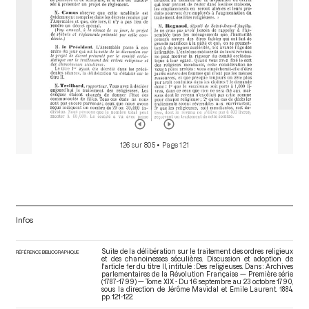
126 sur 805
• Page 121
Infos
Suite de la délibération sur le traitement des ordres religieux
RÉFÉRENCE BIBLIOGRAPHIQUE
et des chanoinesses séculières. Discussion et adoption de
l'article 1er du titre II, intitulé : Des religieuses. Dans : Archives
parlementaires de la Révolution Française — Première série
(1787-1799) — Tome XIX - Du 16 septembre au 23 octobre 1790
,
sous la direction de Jérôme Mavidal et Emile Laurent. 1884.
pp. 121-122.