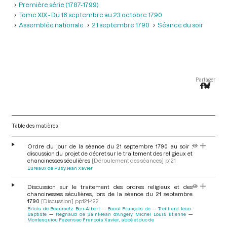
Première série (1787-1799)
Tome XIX - Du 16 septembre au 23 octobre 1790
Assemblée nationale
21 septembre 1790
Séance du soir
Partager
Table des matières
Ordre du jour de la séance du 21 septembre 1790 au soir :
discussion du projet de décret sur le traitement des religieux et
chanoinesses séculières
[Déroulement des séances]
p.121
Bureaux de Pusy Jean Xavier
Discussion sur le traitement des ordres religieux et des
chanoinesses séculières, lors de la séance du 21 septembre
1790
[Discussion]
pp.121-122
Briois de Beaumetz Bon-Albert
Bonal François de
Treilhard Jean-
Baptiste
Regnaud de Saint-Jean d'Angely Michel Louis Etienne
Montesquiou Fezensac François Xavier, abbé et duc de