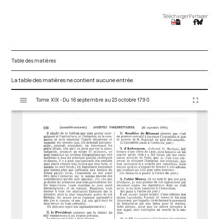
Télécharger
Partager
Table des matières
La table des matières ne contient aucune entrée.
V
Tome XIX - Du 16 septembre au 23 octobre 1790
i
s
u
a
l
i
s
e
u
r
M
i
r