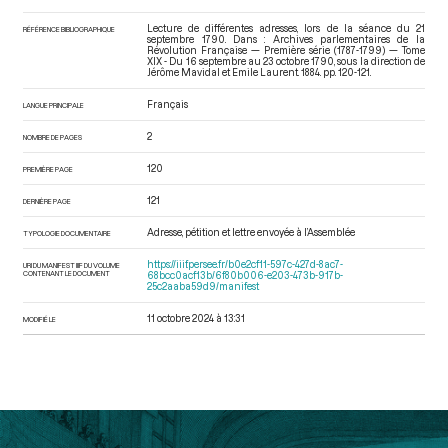
Lecture de différentes adresses, lors de la séance du 21
RÉFÉRENCE BIBLIOGRAPHIQUE
septembre 1790. Dans : Archives parlementaires de la
Révolution Française — Première série (1787-1799) — Tome
XIX - Du 16 septembre au 23 octobre 1790
, sous la direction de
Jérôme Mavidal et Emile Laurent. 1884. pp. 120-121.
Français
LANGUE PRINCIPALE
2
NOMBRE DE PAGES
120
PREMIÈRE PAGE
121
DERNIÈRE PAGE
Adresse, pétition et lettre envoyée à l’Assemblée
TYPOLOGIE DOCUMENTAIRE
https://iiif.persee.fr/b0e2cf11-597c-427d-8ac7-
URI DU MANIFEST IIIF DU VOLUME
CONTENANT LE DOCUMENT
68bcc0acf13b/6f80b006-e203-473b-917b-
25c2aaba59d9/manifest
11 octobre 2024 à 13:31
MODIFIÉ LE