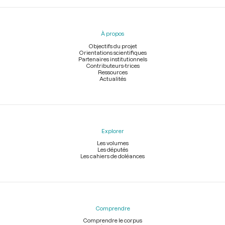
Menu
du
pied
À propos
de
page
Objectifs du projet
Orientations scientifiques
Partenaires institutionnels
Contributeurs-trices
Ressources
Actualités
Explorer
Les volumes
Les députés
Les cahiers de doléances
Comprendre
Comprendre le corpus