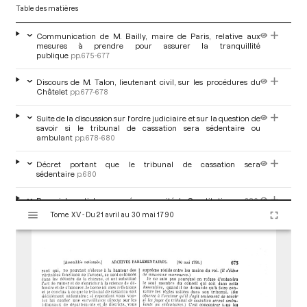
Table des matières
Communication de M. Bailly, maire de Paris, relative aux
mesures à prendre pour assurer la tranquillité
publique
pp.675-677
Discours de M. Talon, lieutenant civil, sur les procédures du
Châtelet
pp.677-678
Suite de la discussion sur l'ordre judiciaire et sur la question de
savoir si le tribunal de cassation sera sédentaire ou
ambulant
pp.678-680
Décret portant que le tribunal de cassation sera
sédentaire
p.680
Renvoi des articles proposés au comité de Constitution
pp.680-
V
681
Tome XV - Du 21 avril au 30 mai 1790
i
s
u
a
l
i
s