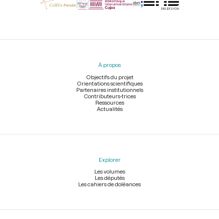
Menu
du
pied
À propos
de
page
Objectifs du projet
Orientations scientifiques
Partenaires institutionnels
Contributeurs-trices
Ressources
Actualités
Explorer
Les volumes
Les députés
Les cahiers de doléances