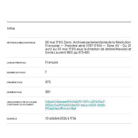
Infos
26 mai 1790. Dans : Archives parlementaires de la Révolution
RÉFÉRENCE BIBLIOGRAPHIQUE
Française — Première série (1787-1799) — Tome XV - Du 21
avril au 30 mai 1790
, sous la direction de Jérôme Mavidal et
Emile Laurent. 1883. pp. 675-681.
Français
LANGUE PRINCIPALE
7
NOMBRE DE PAGES
675
PREMIÈRE PAGE
681
DERNIÈRE PAGE
https://iiif.persee.fr/b0e2cf11-597c-427d-8ac7-
URI DU MANIFEST IIIF DU VOLUME
CONTENANT LE DOCUMENT
68bcc0acf13b/e53dec50-beca-46b9-9ddb-
8f34eb1eccf8/manifest
10 octobre 2024 à 17:54
MODIFIÉ LE