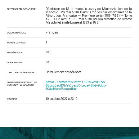
Démission de M. le marquis Lezay de Marnezia, lors de la
RÉFÉRENCE BIBLIOGRAPHIQUE
séance du 26 mai 1790. Dans : Archives parlementaires de la
Révolution Française — Première série (1787-1799) — Tome
XV - Du 21 avril au 30 mai 1790
, sous la direction de Jérôme
Mavidal et Emile Laurent. 1883. p. 676.
Français
LANGUE PRINCIPALE
1
NOMBRE DE PAGES
676
PREMIÈRE PAGE
676
DERNIÈRE PAGE
Déroulement des séances
TYPOLOGIE DOCUMENTAIRE
https://iiif.persee.fr/b0e2cf11-597c-427d-8ac7-
URI DU MANIFEST IIIF DU VOLUME
CONTENANT LE DOCUMENT
68bcc0acf13b/e53dec50-beca-46b9-9ddb-
8f34eb1eccf8/manifest
10 octobre 2024 à 23:19
MODIFIÉ LE