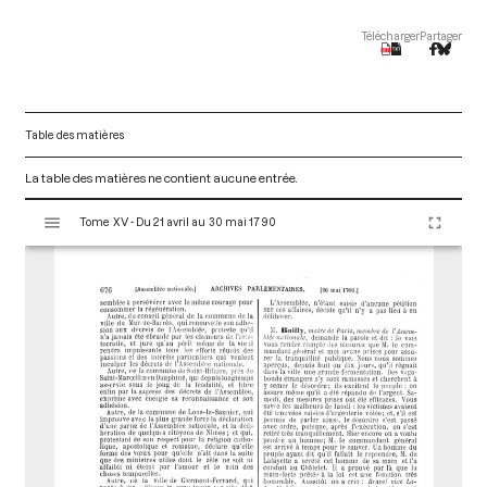
Télécharger
Partager
Table des matières
La table des matières ne contient aucune entrée.
V
Tome XV - Du 21 avril au 30 mai 1790
i
s
u
a
l
i
s
e
u
r
M
i
r