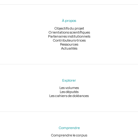
Menu
du
pied
À propos
de
page
Objectifs du projet
Orientations scientifiques
Partenaires institutionnels
Contributeurs-trices
Ressources
Actualités
Explorer
Les volumes
Les députés
Les cahiers de doléances
Comprendre
Comprendre le corpus