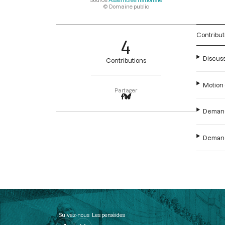
© Domaine public
Contribut
4
Discuss
Contributions
Motion 
Partager
Demande
Demande
Suivez-nous
Les perséides