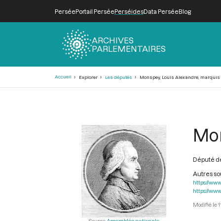
Persée
Portail Persée
Perséides
Data Persée
Blog
ARCHIVES
PARLEMENTAIRES
Fil
Accueil
Explorer
Les députés
Monspey, Louis Alexandre, marquis d
d'Ariane
Mon
Député de
Autres s
https://www
https://www
1
Source
Assemblée nationale