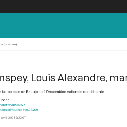
e (1733-1822)
spey, Louis Alexandre, mar
 la noblesse de Beaujolais à l'Assemblée nationale constituante
ources
.idref.fr/238135977
.persee.fr/authority/402460
1 avril 2025 à 22:07