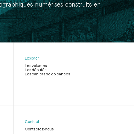
onographiques numérisés construits en
Explorer
Les volumes
Les députés
Les cahiers de doléances
Contact
Contactez-nous