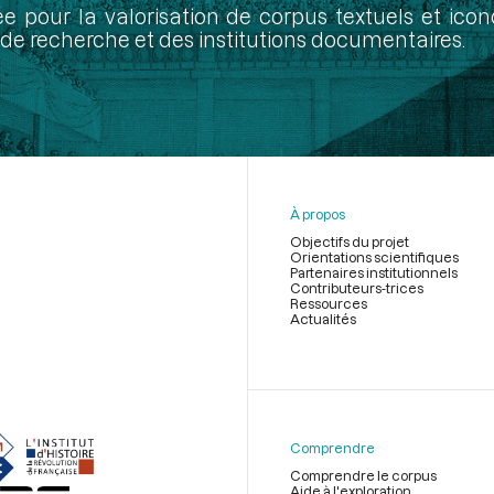
ée pour la valorisation de corpus textuels et ic
de recherche et des institutions documentaires.
À propos
Objectifs du projet
Orientations scientifiques
Partenaires institutionnels
Contributeurs-trices
Ressources
Actualités
Menu
du
pied
de
Comprendre
page
Comprendre le corpus
Aide à l'exploration