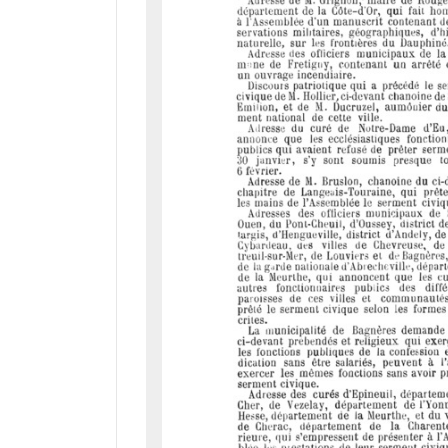
d
o
r