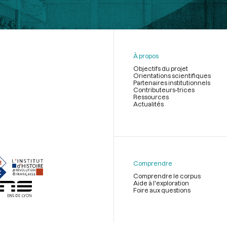
À propos
Objectifs du projet
Orientations scientifiques
Partenaires institutionnels
Contributeurs-trices
Ressources
Actualités
Menu
du
pied
de
Comprendre
page
Comprendre le corpus
Aide à l'exploration
Foire aux questions