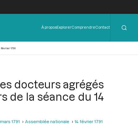
Rechercher
Menu
À propos
Explorer
Comprendre
Contact
de
l'en-
tête
février 1791
 des docteurs agrégés
ors de la séance du 14
 mars 1791
Assemblée nationale
14 février 1791