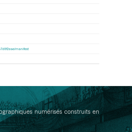
8a7d8f2eae/manifest
onographiques numérisés construits en