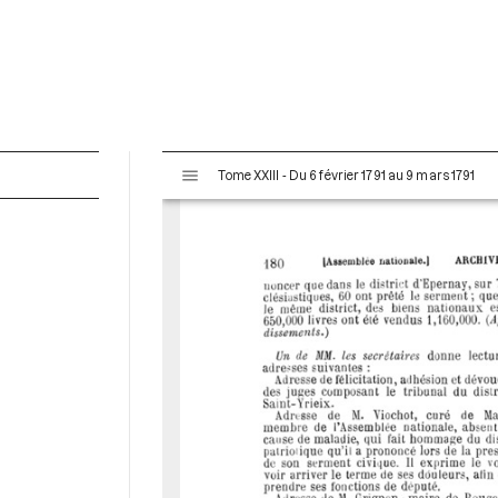
V
Tome XXIII - Du 6 février 1791 au 9 mars 1791
i
s
u
a
l
i
s
e
u
r
M
i
r
a