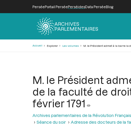
Persée
Portail Persée
Perséides
Data Persée
Blog
ARCHIVES
PARLEMENTAIRES
Fil
Accueil
Explorer
Les volumes
M. le Président admet à la barre la dé
d'Ariane
M. le Président adme
de la faculté de droi
février 1791
Archives parlementaires de la Révolution Françai
Séance du soir
Adresse des docteurs de la fac