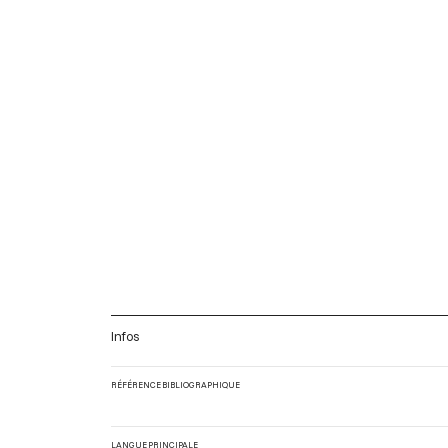
Infos
RÉFÉRENCE BIBLIOGRAPHIQUE
LANGUE PRINCIPALE