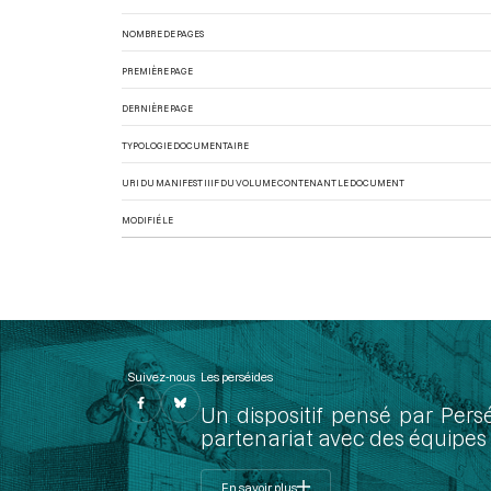
NOMBRE DE PAGES
PREMIÈRE PAGE
DERNIÈRE PAGE
TYPOLOGIE DOCUMENTAIRE
URI DU MANIFEST IIIF DU VOLUME CONTENANT LE DOCUMENT
MODIFIÉ LE
Suivez-nous
Les perséides
Un dispositif pensé par Pers
partenariat avec des équipes 
En savoir plus