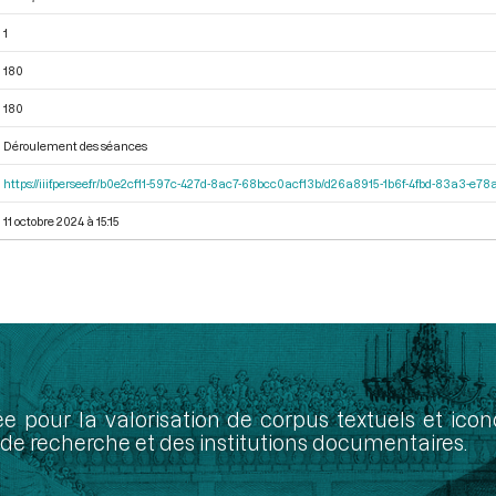
1
180
180
Déroulement des séances
https://iiif.persee.fr/b0e2cf11-597c-427d-8ac7-68bcc0acf13b/d26a8915-1b6f-4fbd-83a3-e7
11 octobre 2024 à 15:15
ée pour la valorisation de corpus textuels et ic
de recherche et des institutions documentaires.