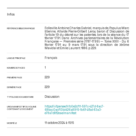
Infos
Folleville Antoine Charles Gabriel, marquis de, Populus Marc
RÉFÉRENCE BIBLIOGRAPHIQUE
Etienne, Allarde Pierre-Gilbert Leroy, baron d'. Discussion de
l'article 19 du décret sur les patentes, lors de la séance du 17
février 1791. Dans : Archives parlementaires de la Révolution
Française — Première série (1787-1799) — Tome XXIII - Du 6
février 1791 au 9 mars 1791
, sous la direction de Jérôme
Mavidal et Emile Laurent. 1886. p. 229.
Français
LANGUE PRINCIPALE
1
NOMBRE DE PAGES
229
PREMIÈRE PAGE
229
DERNIÈRE PAGE
Discussion
TYPOLOGIE DOCUMENTAIRE
https://iiif.persee.fr/b0e2cf11-597c-427d-8ac7-
URI DU MANIFEST IIIF DU VOLUME
CONTENANT LE DOCUMENT
68bcc0acf13b/d26a8915-1b6f-4fbd-83a3-
e78a7d8f2eae/manifest
11 octobre 2024 à 15:15
MODIFIÉ LE