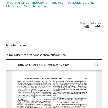
Folleville Antoine Charles Gabriel, marquis de
Populus Marc Etienne
Allarde Pierre-Gilbert Leroy, baron d'
Télécharger
Partager
Table des matières
La table des matières ne contient aucune entrée.
V
Tome XXIII - Du 6 février 1791 au 9 mars 1791
i
s
u
a
l
i
s
e
u
r