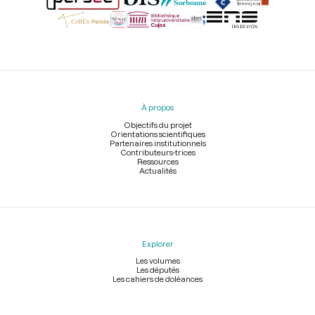
Menu
du
pied
À propos
de
page
Objectifs du projet
Orientations scientifiques
Partenaires institutionnels
Contributeurs-trices
Ressources
Actualités
Explorer
Les volumes
Les députés
Les cahiers de doléances