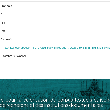
Français
2
169
170
Discussion
https://iiif.persee.fr/b0e2cf11-597c-427d-8ac7-68bcc0acf13b/d26a8915-1b6f-4fbd-83a3-e7
11 octobre 2024 à 15:15
ée pour la valorisation de corpus textuels et ic
de recherche et des institutions documentaires.