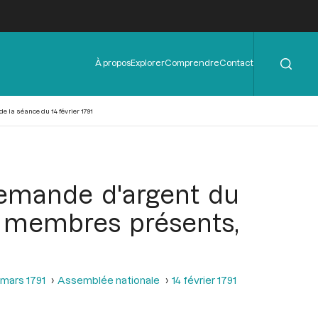
Rechercher
Menu
À propos
Explorer
Comprendre
Contact
de
l'en-
tête
 la séance du 14 février 1791
 demande d'argent du
e membres présents,
 mars 1791
Assemblée nationale
14 février 1791