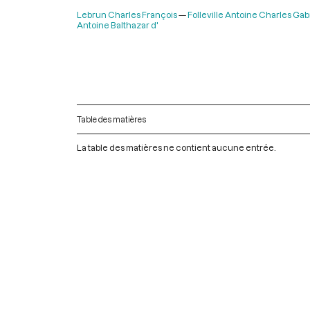
Lebrun Charles François
Folleville Antoine Charles Gab
Antoine Balthazar d'
Table des matières
La table des matières ne contient aucune entrée.