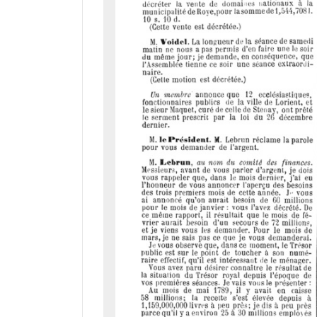
a
d
o
r