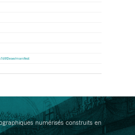
8a7d8f2eae/manifest
onographiques numérisés construits en