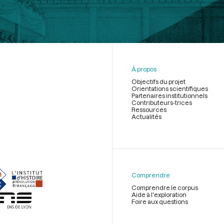
À propos
Objectifs du projet
Orientations scientifiques
Partenaires institutionnels
Contributeurs-trices
Ressources
Actualités
Menu
du
pied
de
Comprendre
page
Comprendre le corpus
Aide à l'exploration
Foire aux questions