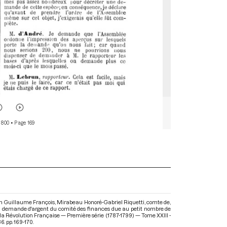
 800
• Page 169
eln Guillaume François, Mirabeau Honoré-Gabriel Riquetti, comte de,
r la demande d'argent du comité des finances due au petit nombre de
 la Révolution Française — Première série (1787-1799) — Tome XXIII -
. pp. 169-170.