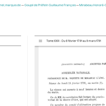
riel, marquis de
Goupil de Préfeln Guillaume François
Mirabeau Honoré-Ga
V
Tome XXIII - Du 6 février 1791 au 9 mars 1791
i
s
u
a
l
i
s
e
u
r
M
i
r