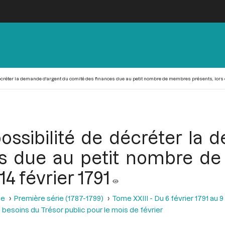
créter la demande d'argent du comité des finances due au petit nombre de membres présents, lors de
possibilité de décréter la
s due au petit nombre d
14 février 1791
se
Première série (1787-1799)
Tome XXIII - Du 6 février 1791 au 9
 besoins du Trésor public pour le mois de février