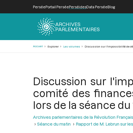
Persée
Portail Persée
Perséides
Data Persée
Blog
ARCHIVES
PARLEMENTAIRES
Fil
Accueil
Explorer
Les volumes
Discussion sur l'impossibilité de dé
d'Ariane
Discussion sur l'im
comité des finance
lors de la séance du 
Archives parlementaires de la Révolution Françai
Séance du matin
Rapport de M. Lebrun sur les