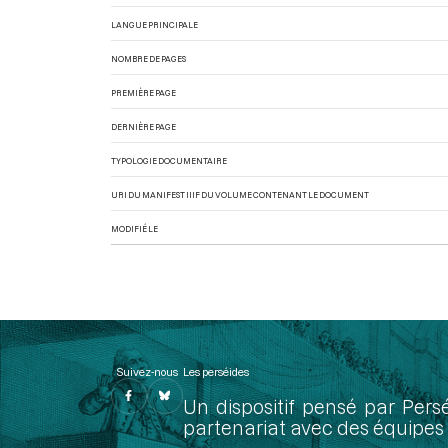
LANGUE PRINCIPALE
NOMBRE DE PAGES
PREMIÈRE PAGE
DERNIÈRE PAGE
TYPOLOGIE DOCUMENTAIRE
URI DU MANIFEST IIIF DU VOLUME CONTENANT LE DOCUMENT
MODIFIÉ LE
Suivez-nous
Les perséides
Un dispositif pensé par Pers
partenariat avec des équipes 