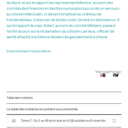
du Nord, e) sur le rapport du représentant Merlino, au nom des
comités des Finances et des Secours publics accorde un secours
au citoyen Maroudin, ci-devant employé au château de
Fontainebleau, créancier de la liste civile, tombé en déchéance, f)
sur le rapport du repr. Enlart, au nom du comité Militaire, passe à
l’ordre du jour sur la réclamation du citoyen Larrieux, officier de
santé attaché à la 29eme division de gendarmerie à cheval
Enlart Nicolas François Marie
Télécharger
Partager
Table des matières
La table des matières ne contient aucune entrée.
V
Tome C - Du 3 au 18 brumaire an III (24 octobre au 8 novembre 1794)
i