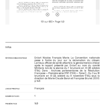
151 sur 660
• Page 149
Infos
Enlart Nicolas François Marie. La Convention nationale
RÉFÉRENCE BIBLIOGRAPHIQUE
passe à l'ordre du jour sur la réclamation du citoyen
Larrieux, officier de santé attaché à la gendarmerie à cheval
après le rapport présenté par Enlart au nom du comité
Militaire, lors de la séance du 7 brumaire an III (28 octobre
1794). Dans : Archives parlementaires de la Révolution
Française — Première série (1787-1799) — Tome C - Du 3 au 18
brumaire an III (24 octobre au 8 novembre 1794)
, sous la
direction de Marie-Claude Baron et Françoise Brunel. 2000.
p. 149.
Français
LANGUE PRINCIPALE
1
NOMBRE DE PAGES
149
PREMIÈRE PAGE