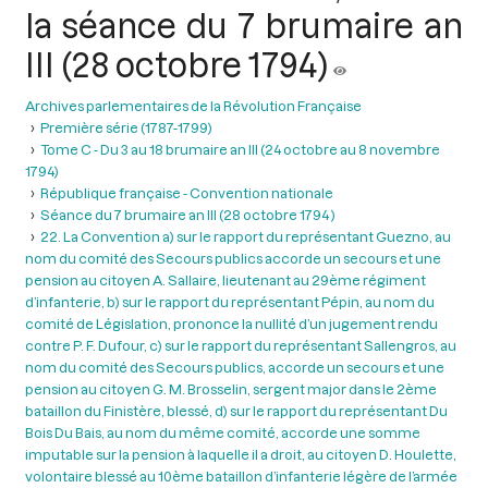
la séance du 7 brumaire an
III (28 octobre 1794)
Archives parlementaires de la Révolution Française
Première série (1787-1799)
Tome C - Du 3 au 18 brumaire an III (24 octobre au 8 novembre
1794)
République française - Convention nationale
Séance du 7 brumaire an III (28 octobre 1794 )
22. La Convention a) sur le rapport du représentant Guezno, au
nom du comité des Secours publics accorde un secours et une
pension au citoyen A. Sallaire, lieutenant au 29ème régiment
d’infanterie, b) sur le rapport du représentant Pépin, au nom du
comité de Législation, prononce la nullité d’un jugement rendu
contre P. F. Dufour, c) sur le rapport du représentant Sallengros, au
nom du comité des Secours publics, accorde un secours et une
pension au citoyen G. M. Brosselin, sergent major dans le 2ème
bataillon du Finistère, blessé, d) sur le rapport du représentant Du
Bois Du Bais, au nom du même comité, accorde une somme
imputable sur la pension à laquelle il a droit, au citoyen D. Houlette,
volontaire blessé au 10ème bataillon d’infanterie légère de l’armée