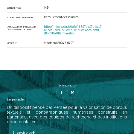
149
DERNIÈRE PAGE
Déroulement des séances
TYPOLOGIE DOCUMENTAIRE
https://iiif.persee.fr/b0e2cf11-597c-427d-8ac7-
URI DU MANIFEST IIIF DU VOLUME
CONTENANT LE DOCUMENT
68bcc0acf13b/6c51b772-c6ec-4aee-bb9f-
288c31540ffa/manifest
11 octobre 2024 à 07:27
MODIFIÉ LE
Suivez-nous
Les perséides
Un dispositif pensé par Persée pour la valorisation de corpus
textuels et iconographiques numérisés construits en
partenariat avec des équipes de recherche et des institutions
documentaires.
En savoir plus