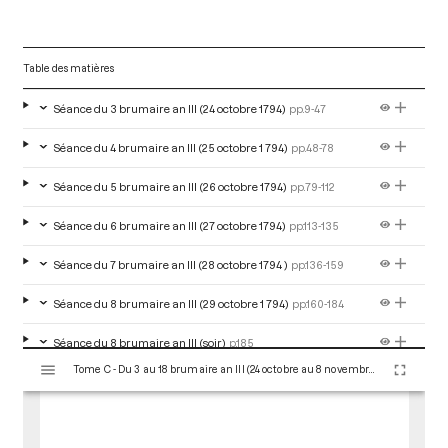
Table des matières
Séance du 3 brumaire an III (24 octobre 1794)
pp.9-47
Séance du 4 brumaire an III (25 octobre 1 794)
pp.48-78
Séance du 5 brumaire an III (26 octobre 1794)
pp.79-112
Séance du 6 brumaire an III (27 octobre 1794)
pp.113-135
Séance du 7 brumaire an III (28 octobre 1794 )
pp.136-159
Séance du 8 brumaire an III (29 octobre 1 794)
pp.160-184
Séance du 8 brumaire an III (soir)
p.185
V
Tome C - Du 3 au 18 brumaire an III (24 octobre au 8 novembre 1794)
i
Séance du 9 brumaire an III (30 octobre 1794)
pp.186-221
s
u
Séance du 10 brumaire an III (31 octobre 1794)
pp.222-257
a