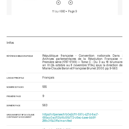
11 sur 660
• Page 9
Infos
République française - Convention nationale. Dans :
RÉFÉRENCE BIBLIOGRAPHIQUE
Archives parlementaires de la Révolution Française —
Première série (1787-1799) — Tome C - Du 3 au 18 brumaire
an III (24 octobre au 8 novembre 1794)
, sous la direction de
Marie-Claude Baron et Françoise Brunel. 2000. pp. 9-563.
Français
LANGUE PRINCIPALE
555
NOMBRE DE PAGES
9
PREMIÈRE PAGE
563
DERNIÈRE PAGE
https://iiif.persee.fr/b0e2cf11-597c-427d-8ac7-
URI DU MANIFEST IIIF DU VOLUME
CONTENANT LE DOCUMENT
68bcc0acf13b/6c51b772-c6ec-4aee-bb9f-
288c31540ffa/manifest