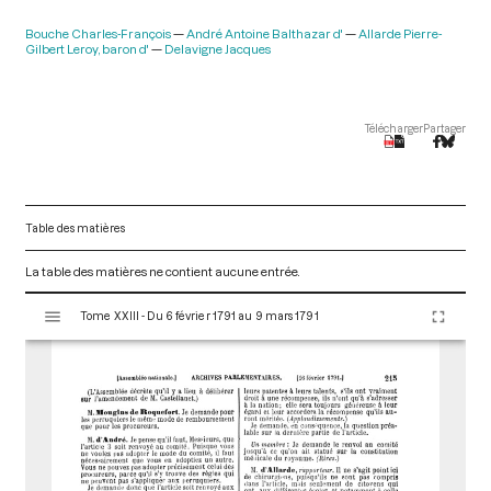
Bouche Charles-François
André Antoine Balthazar d'
Allarde Pierre-
Gilbert Leroy, baron d'
Delavigne Jacques
Télécharger
Partager
Table des matières
La table des matières ne contient aucune entrée.
V
Tome XXIII - Du 6 février 1791 au 9 mars 1791
i
s
u
a
l
i
s
e
u