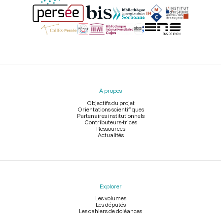
Menu
du
pied
À propos
de
page
Objectifs du projet
Orientations scientifiques
Partenaires institutionnels
Contributeurs-trices
Ressources
Actualités
Explorer
Les volumes
Les députés
Les cahiers de doléances