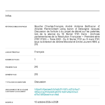
Infos
Bouche Charles-François, André Antoine Balthazar d',
RÉFÉRENCE BIBLIOGRAPHIQUE
Allarde Pierre-Gilbert Leroy, baron d', Delavigne Jacques.
Discussion de l'article 4 du projet de décret sur les patentes,
lors de la séance du 16 février 1791. Dans : Archives
parlementaires de la Révolution Française — Première série
(1787-1799) — Tome XXIII - Du 6 février 1791 au 9 mars 1791
,
sous la direction de Jérôme Mavidal et Emile Laurent. 1886. p.
215.
Français
LANGUE PRINCIPALE
1
NOMBRE DE PAGES
215
PREMIÈRE PAGE
215
DERNIÈRE PAGE
Discussion
TYPOLOGIE DOCUMENTAIRE
https://iiif.persee.fr/b0e2cf11-597c-427d-8ac7-
URI DU MANIFEST IIIF DU VOLUME
CONTENANT LE DOCUMENT
68bcc0acf13b/d26a8915-1b6f-4fbd-83a3-
e78a7d8f2eae/manifest
10 octobre 2024 à 23:28
MODIFIÉ LE