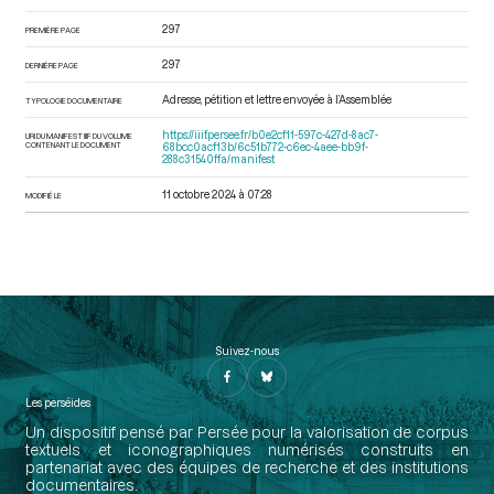
297
PREMIÈRE PAGE
297
DERNIÈRE PAGE
Adresse, pétition et lettre envoyée à l’Assemblée
TYPOLOGIE DOCUMENTAIRE
https://iiif.persee.fr/b0e2cf11-597c-427d-8ac7-
URI DU MANIFEST IIIF DU VOLUME
CONTENANT LE DOCUMENT
68bcc0acf13b/6c51b772-c6ec-4aee-bb9f-
288c31540ffa/manifest
11 octobre 2024 à 07:28
MODIFIÉ LE
Suivez-nous
Les perséides
Un dispositif pensé par Persée pour la valorisation de corpus
textuels et iconographiques numérisés construits en
partenariat avec des équipes de recherche et des institutions
documentaires.