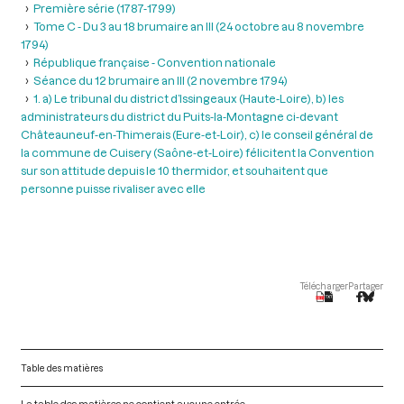
Première série (1787-1799)
Tome C - Du 3 au 18 brumaire an III (24 octobre au 8 novembre
1794)
République française - Convention nationale
Séance du 12 brumaire an III (2 novembre 1794)
1. a) Le tribunal du district d’Issingeaux (Haute-Loire), b) les
administrateurs du district du Puits-la-Montagne ci-devant
Châteauneuf-en-Thimerais (Eure-et-Loir), c) le conseil général de
la commune de Cuisery (Saône-et-Loire) félicitent la Convention
sur son attitude depuis le 10 thermidor, et souhaitent que
personne puisse rivaliser avec elle
Télécharger
Partager
Table des matières
La table des matières ne contient aucune entrée.