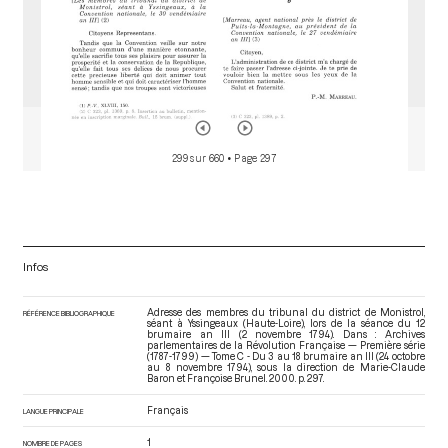
299 sur 660
• Page 297
Infos
Adresse des membres du tribunal du district de Monistrol,
RÉFÉRENCE BIBLIOGRAPHIQUE
séant à Yssingeaux (Haute-Loire), lors de la séance du 12
brumaire an III (2 novembre 1794). Dans : Archives
parlementaires de la Révolution Française — Première série
(1787-1799) — Tome C - Du 3 au 18 brumaire an III (24 octobre
au 8 novembre 1794)
, sous la direction de Marie-Claude
Baron et Françoise Brunel. 2000. p. 297.
Français
LANGUE PRINCIPALE
1
NOMBRE DE PAGES