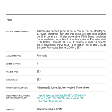
Infos
Adresse du conseil général de la commune de Montagne-
RÉFÉRENCE BIBLIOGRAPHIQUE
sur-Mer (Montreuil-sur-Mer, Pas-de-Calais), lors de la séance
du 11 brumaire an III (1er novembre 1794). Dans : Archives
parlementaires de la Révolution Française — Première série
(1787-1799) — Tome C - Du 3 au 18 brumaire an III (24 octobre
au 8 novembre 1794)
, sous la direction de Marie-Claude
Baron et Françoise Brunel. 2000. p. 273.
Français
LANGUE PRINCIPALE
1
NOMBRE DE PAGES
273
PREMIÈRE PAGE
273
DERNIÈRE PAGE
Adresse, pétition et lettre envoyée à l’Assemblée
TYPOLOGIE DOCUMENTAIRE
https://iiif.persee.fr/b0e2cf11-597c-427d-8ac7-
URI DU MANIFEST IIIF DU VOLUME
CONTENANT LE DOCUMENT
68bcc0acf13b/6c51b772-c6ec-4aee-bb9f-
288c31540ffa/manifest
11 octobre 2024 à 07:28
MODIFIÉ LE