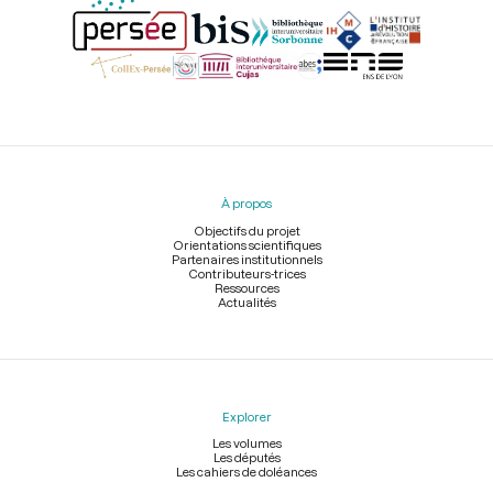
Menu
du
pied
À propos
de
page
Objectifs du projet
Orientations scientifiques
Partenaires institutionnels
Contributeurs-trices
Ressources
Actualités
Explorer
Les volumes
Les députés
Les cahiers de doléances