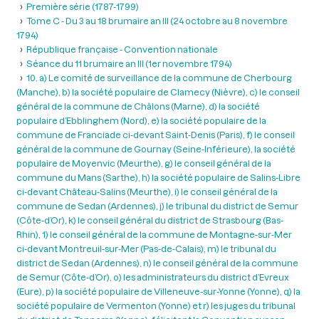
Première série (1787-1799)
Tome C - Du 3 au 18 brumaire an III (24 octobre au 8 novembre
1794)
République française - Convention nationale
Séance du 11 brumaire an III (1er novembre 1794)
10. a) Le comité de surveillance de la commune de Cherbourg
(Manche), b) la société populaire de Clamecy (Nièvre), c) le conseil
général de la commune de Châlons (Marne), d) la société
populaire d’Ebblinghem (Nord), e) la société populaire de la
commune de Franciade ci-devant Saint-Denis (Paris), f) le conseil
général de la commune de Gournay (Seine-Inférieure), la société
populaire de Moyenvic (Meurthe), g) le conseil général de la
commune du Mans (Sarthe), h) la société populaire de Salins-Libre
ci-devant Château-Salins (Meurthe), i) le conseil général de la
commune de Sedan (Ardennes), j) le tribunal du district de Semur
(Côte-d’Or), k) le conseil général du district de Strasbourg (Bas-
Rhin), 1) le conseil général de la commune de Montagne-sur-Mer
ci-devant Montreuil-sur-Mer (Pas-de-Calais), m) le tribunal du
district de Sedan (Ardennes), n) le conseil général de la commune
de Semur (Côte-d’Or), o) les administrateurs du district d’Evreux
(Eure), p) la société populaire de Villeneuve-sur-Yonne (Yonne), q) la
société populaire de Vermenton (Yonne) et r) les juges du tribunal