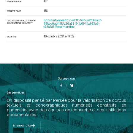
157
PREMIÈRE PAGE
158
DERNIÈRE PAGE
https://iiif.persee.fr/b0e2cf11-597c-427d-8ac7-
URI DU MANIFEST IIIF DU VOLUME
CONTENANT LE DOCUMENT
68bcc0acf13b/d26a8915-1b6f-4fbd-83a3-
e78a7d8f2eae/manifest
10 octobre 2024 à 18:02
MODIFIÉ LE
Suivez-nous
Les perséides
Un dispositif pensé par Persée pour la valorisation de corpus
textuels et iconographiques numérisés construits en
partenariat avec des équipes de recherche et des institutions
documentaires.
En savoir plus