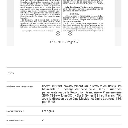
161 sur 800
• Page 157
Infos
Décret retirant provisoirement au directoire de Bastia, les
RÉFÉRENCE BIBLIOGRAPHIQUE
bâtiments du collège de cette ville. Dans : Archives
parlementaires de la Révolution Française — Première série
(1787-1799) — Tome XXIII - Du 6 février 1791 au 9 mars 1791
,
sous la direction de Jérôme Mavidal et Emile Laurent. 1886.
pp. 157-158.
Français
LANGUE PRINCIPALE
2
NOMBRE DE PAGES