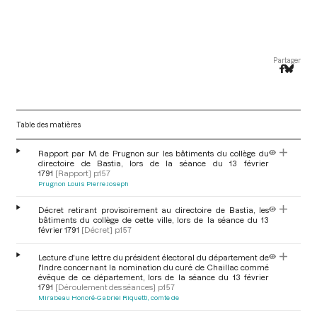
Partager
Table des matières
Rapport par M. de Prugnon sur les bâtiments du collège du
directoire de Bastia, lors de la séance du 13 février
1791
[Rapport]
p.157
Prugnon Louis Pierre Joseph
Décret retirant provisoirement au directoire de Bastia, les
bâtiments du collège de cette ville, lors de la séance du 13
février 1791
[Décret]
p.157
Lecture d'une lettre du président électoral du département de
l'Indre concernant la nomination du curé de Chaillac commé
évêque de ce département, lors de la séance du 13 février
1791
[Déroulement des séances]
p.157
Mirabeau Honoré-Gabriel Riquetti, comte de