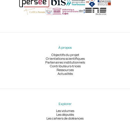
Menu
du
pied
À propos
de
page
Objectifs du projet
Orientations scientifiques
Partenaires institutionnels
Contributeurs-trices
Ressources
Actualités
Explorer
Les volumes
Les députés
Les cahiers de doléances