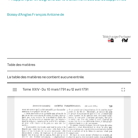
Boissy d'Anglas François Antoine de
Télécharger
Partager
Table des matières
La table des matières ne contient aucune entrée.
V
Tome XXIV - Du 10 mars 1791 au 12 avril 1791
i
s
u
a
l
i
s
e