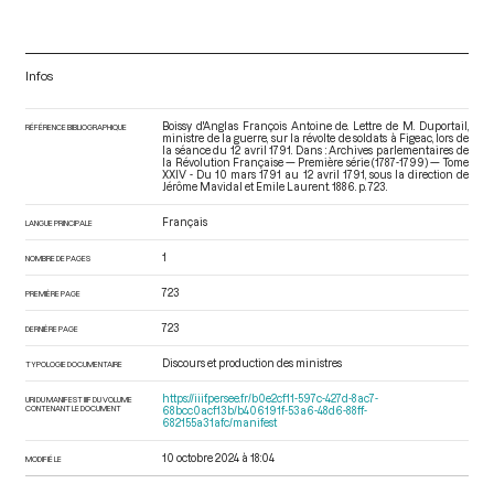
Infos
Boissy d'Anglas François Antoine de. Lettre de M. Duportail,
RÉFÉRENCE BIBLIOGRAPHIQUE
ministre de la guerre, sur la révolte de soldats à Figeac, lors de
la séance du 12 avril 1791. Dans : Archives parlementaires de
la Révolution Française — Première série (1787-1799) — Tome
XXIV - Du 10 mars 1791 au 12 avril 1791
, sous la direction de
Jérôme Mavidal et Emile Laurent. 1886. p. 723.
Français
LANGUE PRINCIPALE
1
NOMBRE DE PAGES
723
PREMIÈRE PAGE
723
DERNIÈRE PAGE
Discours et production des ministres
TYPOLOGIE DOCUMENTAIRE
https://iiif.persee.fr/b0e2cf11-597c-427d-8ac7-
URI DU MANIFEST IIIF DU VOLUME
CONTENANT LE DOCUMENT
68bcc0acf13b/b406191f-53a6-48d6-88ff-
682155a31afc/manifest
10 octobre 2024 à 18:04
MODIFIÉ LE