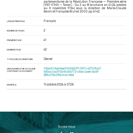
parlementaires de la Révolution Française — Première série
(1787-1799) — Tome C - Du 3 au 18 brumaire an III (24 octobre
au 8 novembre 1794)
, sous la direction de Marie-Claude
Baron et Françoise Brunel. 2000. pp. 41-42.
Français
LANGUE PRINCIPALE
2
NOMBRE DE PAGES
41
PREMIÈRE PAGE
42
DERNIÈRE PAGE
Décret
TYPOLOGIE DOCUMENTAIRE
https://iiif.persee.fr/b0e2cf11-597c-427d-8ac7-
URI DU MANIFEST IIIF DU VOLUME
CONTENANT LE DOCUMENT
68bcc0acf13b/6c51b772-c6ec-4aee-bb9f-
288c31540ffa/manifest
11 octobre 2024 à 07:26
MODIFIÉ LE
Suivez-nous