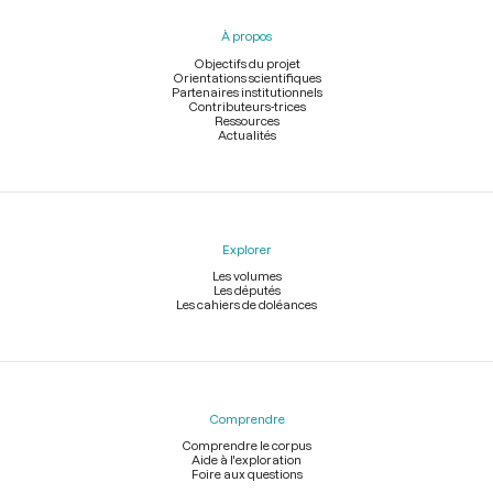
pied
À propos
de
page
Objectifs du projet
Orientations scientifiques
Partenaires institutionnels
Contributeurs-trices
Ressources
Actualités
Explorer
Les volumes
Les députés
Les cahiers de doléances
Comprendre
Comprendre le corpus
Aide à l'exploration
Foire aux questions