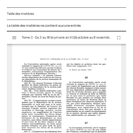
Table des matières
La table des matières ne contient aucune entrée.
V
Tome C - Du 3 au 18 brumaire an III (24 octobre au 8 novembre 1794)
i
s
u
a
l
i
s
e
u
r
M
i
r
a
d
o
r