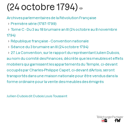
(24 octobre 1794)
Archives parlementaires de la Révolution Française
Première série (1787-1799)
Tome C - Du 3 au 18 brumaire an III (24 octobre au 8 novembre
1794)
République française - Convention nationale
Séance du 3 brumaire an III (24 octobre 1794)
27. La Convention, sur le rapport du représentant Julien Dubois,
au nom du comité des Finances, décrète que les meubles et effets
mobiliers qui garnissent les appartements du Temple, ci-devant
occupés par Charles-Philippe Capet, ci-devant d’Artois, seront
transportés dans une maison nationale pour être vendus dans la
forme ordinaire pour la vente des meubles des émigrés
Jullien-Dubois dit Dubois Louis Toussaint
Télécharger
Partager