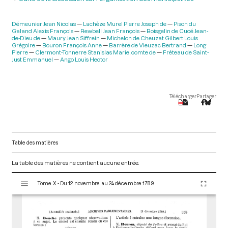
Démeunier Jean Nicolas
Lachèze Murel Pierre Joseph de
Pison du
Galand Alexis François
Rewbell Jean François
Boisgelin de Cucé Jean-
de-Dieu de
Maury Jean Siffrein
Michelon de Cheuzat Gilbert Louis
Grégoire
Bouron François Anne
Barrère de Vieuzac Bertrand
Long
Pierre
Clermont-Tonnerre Stanislas Marie, comte de
Fréteau de Saint-
Just Emmanuel
Ango Louis Hector
Télécharger
Partager
Table des matières
La table des matières ne contient aucune entrée.
V
Tome X - Du 12 novembre au 24 décembre 1789
i
s
u
a
l