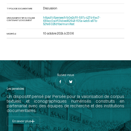
Discussion
TYPOLOGIE DOCUMENTAIRE
https://iiif.persee.fr/b0e2cf11-597c-427d-8ac7-
URI DU MANIFEST IIIF DU VOLUME
CONTENANT LE DOCUMENT
68bcc0acf13b/ced82648-f05a-4eb5-a87b-
521e6028d1be/manifest
10 octobre 2024 à 23:06
MODIFIÉ LE
Suivez-nous
Les perséides
Un dispositif pensé par Persée pour la valorisation de corpus
textuels et iconographiques numérisés construits en
partenariat avec des équipes de recherche et des institutions
documentaires.
En savoir plus