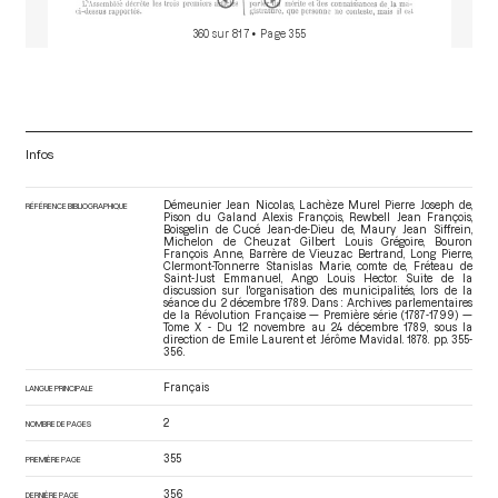
360 sur 817
• Page 355
Infos
Démeunier Jean Nicolas, Lachèze Murel Pierre Joseph de,
RÉFÉRENCE BIBLIOGRAPHIQUE
Pison du Galand Alexis François, Rewbell Jean François,
Boisgelin de Cucé Jean-de-Dieu de, Maury Jean Siffrein,
Michelon de Cheuzat Gilbert Louis Grégoire, Bouron
François Anne, Barrère de Vieuzac Bertrand, Long Pierre,
Clermont-Tonnerre Stanislas Marie, comte de, Fréteau de
Saint-Just Emmanuel, Ango Louis Hector. Suite de la
discussion sur l'organisation des municipalités, lors de la
séance du 2 décembre 1789. Dans : Archives parlementaires
de la Révolution Française — Première série (1787-1799) —
Tome X - Du 12 novembre au 24 décembre 1789
, sous la
direction de Emile Laurent et Jérôme Mavidal. 1878. pp. 355-
356.
Français
LANGUE PRINCIPALE
2
NOMBRE DE PAGES
355
PREMIÈRE PAGE
356
DERNIÈRE PAGE