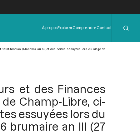
Rechercher
Menu
À propos
Explorer
Comprendre
Contact
de
l'en-
tête
 Saint-Nicolas (Manche), au sujet des pertes essuyées lors du siège de
urs et des Finances
 de Champ-Libre, ci-
rtes essuyées lors du
6 brumaire an III (27