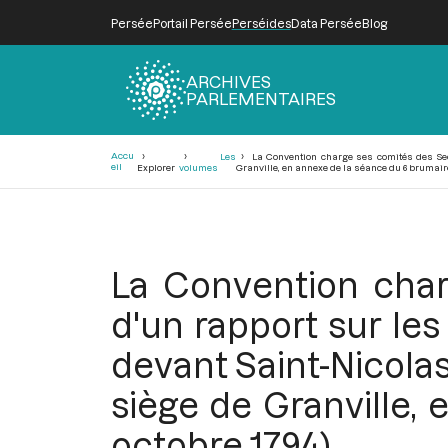
Persée
Portail Persée
Perséides
Data Persée
Blog
ARCHIVES
PARLEMENTAIRES
Fil
Accu
Les
La Convention charge ses comités des Seco
d'Ariane
eil
Explorer
volumes
Granville, en annexe de la séance du 6 brumaire 
La Convention char
d'un rapport sur le
devant Saint-Nicolas
siège de Granville, 
octobre 1794)