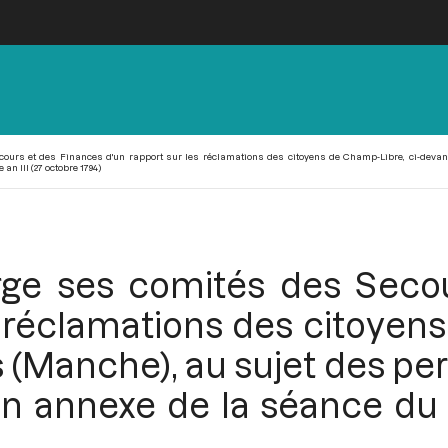
urs et des Finances d'un rapport sur les réclamations des citoyens de Champ-Libre, ci-devant
an III (27 octobre 1794)
ge ses comités des Seco
s réclamations des citoyens
 (Manche), au sujet des pe
en annexe de la séance du 