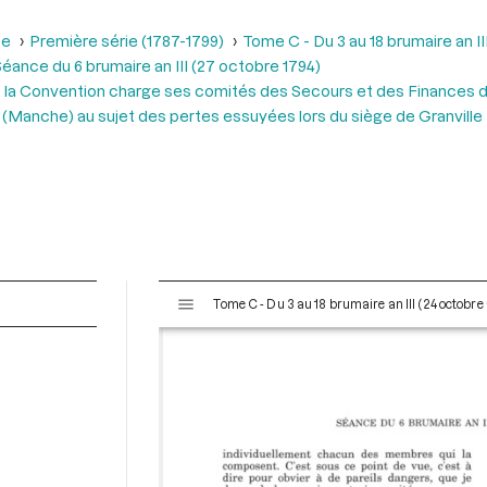
se
Première série (1787-1799)
Tome C - Du 3 au 18 brumaire an I
éance du 6 brumaire an III (27 octobre 1794)
r, la Convention charge ses comités des Secours et des Finances de
(Manche) au sujet des pertes essuyées lors du siège de Granville
V
Tome C - Du 3 au 18 brumaire an III (24 octobr
i
s
u
a
l
i
s
e