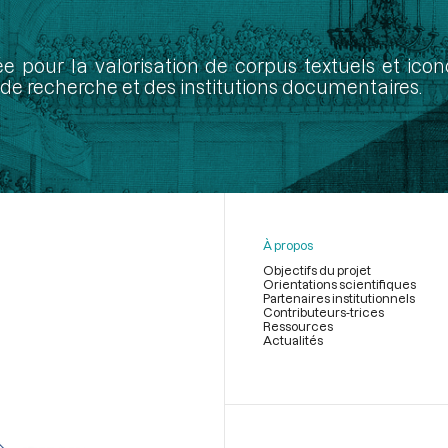
ée pour la valorisation de corpus textuels et ic
de recherche et des institutions documentaires.
À propos
Objectifs du projet
Orientations scientifiques
Partenaires institutionnels
Contributeurs-trices
Ressources
Actualités
Menu
du
pied