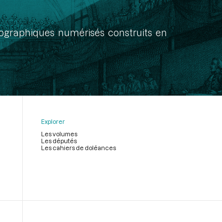
onographiques numérisés construits en
Explorer
Les volumes
Les députés
Les cahiers de doléances