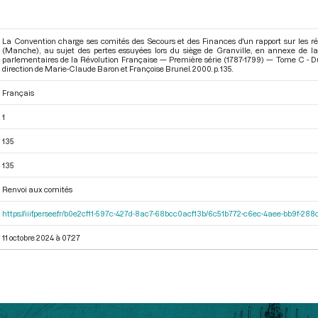
La Convention charge ses comités des Secours et des Finances d'un rapport sur les r
(Manche), au sujet des pertes essuyées lors du siège de Granville, en annexe de la
parlementaires de la Révolution Française — Première série (1787-1799) — Tome C - D
direction de Marie-Claude Baron et Françoise Brunel. 2000. p. 135.
Français
1
135
135
Renvoi aux comités
https://iiif.persee.fr/b0e2cf11-597c-427d-8ac7-68bcc0acf13b/6c51b772-c6ec-4aee-bb9f-28
11 octobre 2024 à 07:27