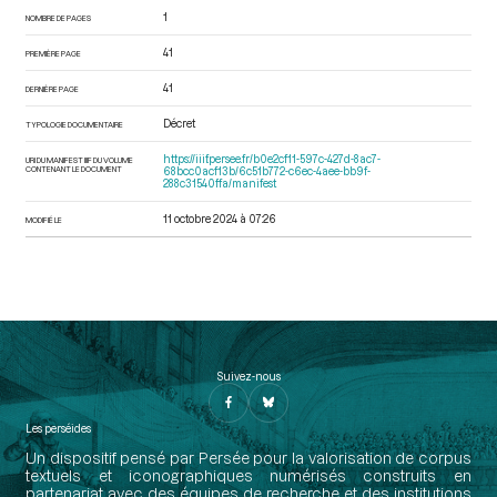
1
NOMBRE DE PAGES
41
PREMIÈRE PAGE
41
DERNIÈRE PAGE
Décret
TYPOLOGIE DOCUMENTAIRE
https://iiif.persee.fr/b0e2cf11-597c-427d-8ac7-
URI DU MANIFEST IIIF DU VOLUME
CONTENANT LE DOCUMENT
68bcc0acf13b/6c51b772-c6ec-4aee-bb9f-
288c31540ffa/manifest
11 octobre 2024 à 07:26
MODIFIÉ LE
Suivez-nous
Les perséides
Un dispositif pensé par Persée pour la valorisation de corpus
textuels et iconographiques numérisés construits en
partenariat avec des équipes de recherche et des institutions