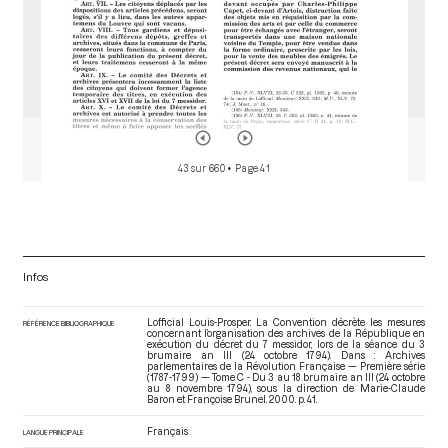
43 sur 660
• Page 41
Infos
Lofficial Louis-Prosper. La Convention décrète les mesures
RÉFÉRENCE BIBLIOGRAPHIQUE
concernant l’organisation des archives de la République en
exécution du décret du 7 messidor, lors de la séance du 3
brumaire an III (24 octobre 1794). Dans : Archives
parlementaires de la Révolution Française — Première série
(1787-1799) — Tome C - Du 3 au 18 brumaire an III (24 octobre
au 8 novembre 1794)
, sous la direction de Marie-Claude
Baron et Françoise Brunel. 2000. p. 41.
Français
LANGUE PRINCIPALE