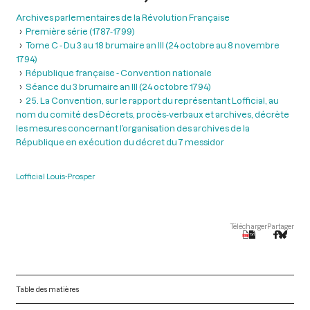
Archives parlementaires de la Révolution Française
Première série (1787-1799)
Tome C - Du 3 au 18 brumaire an III (24 octobre au 8 novembre
1794)
République française - Convention nationale
Séance du 3 brumaire an III (24 octobre 1794)
25. La Convention, sur le rapport du représentant Lofficial, au
nom du comité des Décrets, procès-verbaux et archives, décrète
les mesures concernant l’organisation des archives de la
République en exécution du décret du 7 messidor
Lofficial Louis-Prosper
Télécharger
Partager
Table des matières