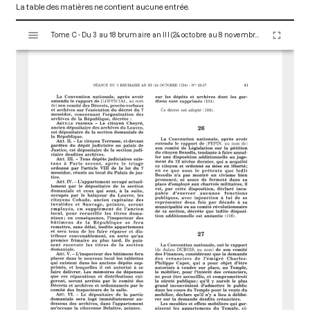
La table des matières ne contient aucune entrée.
V
Tome C - Du 3 au 18 brumaire an III (24 octobre au 8 novembre 1794)
i
s
u
a
l
i
s
e
u
r
M
i
r
a
d
o
r