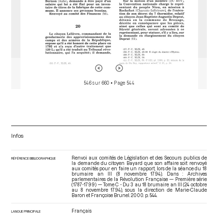
546 sur 660
• Page 544
Infos
Renvoi aux comités de Législation et des Secours publics de
RÉFÉRENCE BIBLIOGRAPHIQUE
la demande du citoyen Bayard que son affaire soit renvoyé
aux comités pour en faire un rapport, lors de la séance du 18
brumaire an III (8 novembre 1794). Dans : Archives
parlementaires de la Révolution Française — Première série
(1787-1799) — Tome C - Du 3 au 18 brumaire an III (24 octobre
au 8 novembre 1794)
, sous la direction de Marie-Claude
Baron et Françoise Brunel. 2000. p. 544.
Français
LANGUE PRINCIPALE