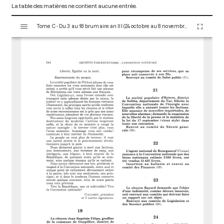
La table des matières ne contient aucune entrée.
V
Tome C - Du 3 au 18 brumaire an III (24 octobre au 8 novembre 1794)
i
s
u
a
l
i
s
e
u
r
M
i
r
a
d
o
r