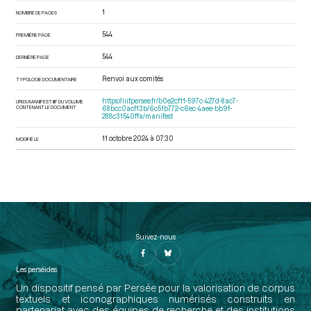
1
NOMBRE DE PAGES
544
PREMIÈRE PAGE
544
DERNIÈRE PAGE
Renvoi aux comités
TYPOLOGIE DOCUMENTAIRE
https://iiif.persee.fr/b0e2cf11-597c-427d-8ac7-
URI DU MANIFEST IIIF DU VOLUME
CONTENANT LE DOCUMENT
68bcc0acf13b/6c51b772-c6ec-4aee-bb9f-
288c31540ffa/manifest
11 octobre 2024 à 07:30
MODIFIÉ LE
Suivez-nous
Les perséides
Un dispositif pensé par Persée pour la valorisation de corpus
textuels et iconographiques numérisés construits en
partenariat avec des équipes de recherche et des institutions