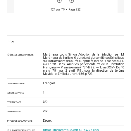
727 sur 774
• Page 722
Infos
Martineau Louis Simon. Adoption de la rédaction par M.
RÉFÉRENCE BIBLIOGRAPHIQUE
Martineau de l'article 6 du décret du comité ecclésiastique
sur le traitement des curés supprimés, lors de la séance du 12
avril 1791. Dans : Archives parlementaires de la Révolution
Française — Première série (1787-1799) — Tome XXIV - Du 10
mars 1791 au 12 avril 1791
, sous la direction de Jérôme
Mavidal et Emile Laurent. 1886. p. 722.
Français
LANGUE PRINCIPALE
1
NOMBRE DE PAGES
722
PREMIÈRE PAGE
722
DERNIÈRE PAGE
Décret
TYPOLOGIE DOCUMENTAIRE
https://iiif.persee.fr/b0e2cf11-597c-427d-8ac7-
URI DU MANIFEST IIIF DU VOLUME