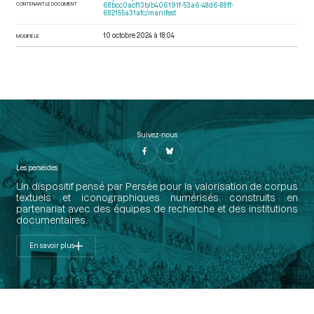
CONTENANT LE DOCUMENT
68bcc0acf13b/b406191f-53a6-48d6-88ff-
682155a31afc/manifest
10 octobre 2024 à 18:04
MODIFIÉ LE
Suivez-nous
Les perséides
Un dispositif pensé par Persée pour la valorisation de corpus
textuels et iconographiques numérisés construits en
partenariat avec des équipes de recherche et des institutions
documentaires.
En savoir plus