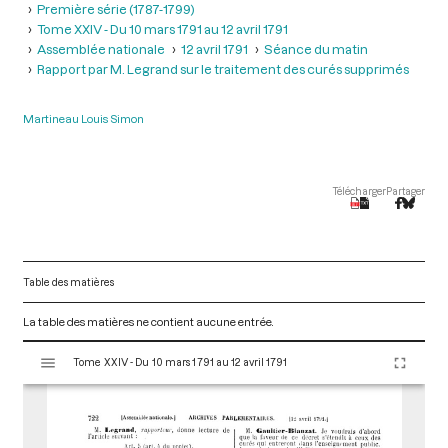
Première série (1787-1799)
Tome XXIV - Du 10 mars 1791 au 12 avril 1791
Assemblée nationale
12 avril 1791
Séance du matin
Rapport par M. Legrand sur le traitement des curés supprimés
Martineau Louis Simon
Télécharger
Partager
Table des matières
La table des matières ne contient aucune entrée.
V
Tome XXIV - Du 10 mars 1791 au 12 avril 1791
i
s
u
a
l