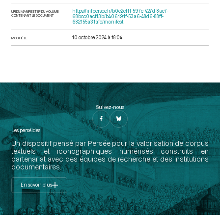
https://iiif.persee.fr/b0e2cf11-597c-427d-8ac7-
URI DU MANIFEST IIIF DU VOLUME
CONTENANT LE DOCUMENT
68bcc0acf13b/b406191f-53a6-48d6-88ff-
682155a31afc/manifest
10 octobre 2024 à 18:04
MODIFIÉ LE
Suivez-nous
Les perséides
Un dispositif pensé par Persée pour la valorisation de corpus
textuels et iconographiques numérisés construits en
partenariat avec des équipes de recherche et des institutions
documentaires.
En savoir plus