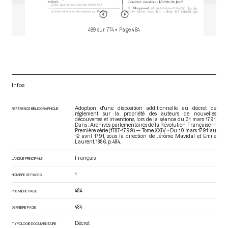
489 sur 774
• Page 484
Infos
Adoption d'une disposition additionnelle au décret de
RÉFÉRENCE BIBLIOGRAPHIQUE
réglement sur la propriété des auteurs de nouvelles
découvertes et inventions, lors de la séance du 31 mars 1791.
Dans : Archives parlementaires de la Révolution Française —
Première série (1787-1799) — Tome XXIV - Du 10 mars 1791 au
12 avril 1791
, sous la direction de Jérôme Mavidal et Emile
Laurent. 1886. p. 484.
Français
LANGUE PRINCIPALE
1
NOMBRE DE PAGES
484
PREMIÈRE PAGE
484
DERNIÈRE PAGE
Décret
TYPOLOGIE DOCUMENTAIRE