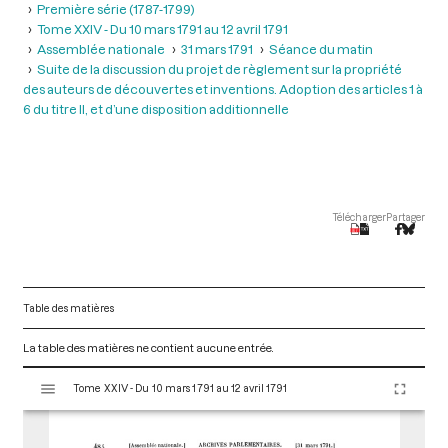
Première série (1787-1799)
Tome XXIV - Du 10 mars 1791 au 12 avril 1791
Assemblée nationale
31 mars 1791
Séance du matin
Suite de la discussion du projet de règlement sur la propriété
des auteurs de découvertes et inventions. Adoption des articles 1 à
6 du titre II, et d’une disposition additionnelle
Télécharger
Partager
Table des matières
La table des matières ne contient aucune entrée.
V
Tome XXIV - Du 10 mars 1791 au 12 avril 1791
i
s
u