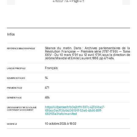
476 sur 774
• Page 471
Infos
Séance du matin. Dans : Archives parlementaires de la
RÉFÉRENCE BIBLIOGRAPHIQUE
Révolution Française — Première série (1787-1799) — Tome
XXIV - Du 10 mars 1791 au 12 avril 1791
, sous la direction de
Jérôme Mavidal et Emile Laurent. 1886. pp. 471-484.
Français
LANGUE PRINCIPALE
14
NOMBRE DE PAGES
471
PREMIÈRE PAGE
484
DERNIÈRE PAGE
https://iiif.persee.fr/b0e2cf11-597c-427d-8ac7-
URI DU MANIFEST IIIF DU VOLUME
CONTENANT LE DOCUMENT
68bcc0acf13b/b406191f-53a6-48d6-88ff-
682155a31afc/manifest
10 octobre 2024 à 18:02
MODIFIÉ LE