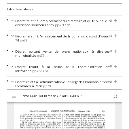
Table des matières
Décret relatif à l’emplacement du directoire et du tribunal du
district de Bourbon-Lancy
pp.471-472
Décret relatif à l'emplacement du tribunal du district d’Is-sur-
Til
p.472
Décret portant vente de biens nationaux à diverses
municipalités
p.472
Décret relatif à la police et à l’administration de
l’orfèvrerie
pp.472-473
Décret relatif à l’administration du collège des Irlandais, dit des
Lombards, à Paris
p.473
V
Tome XXIV - Du 10 mars 1791 au 12 avril 1791
i
Rapport de M. Leclerc, de Paris, sur l’état de la fabrication des
assignats
pp.473-475
s
u
Décret relatif à la police du bureau des procès-verbaux de
a
l’Assemblée et à la rédaction des procès-verbaux
pp.475-476
l
i
Décret relatif aux recouvrements et comptabilité des fermiers