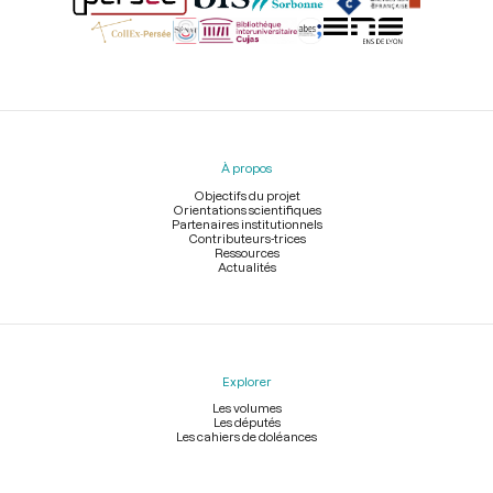
Menu
du
pied
À propos
de
page
Objectifs du projet
Orientations scientifiques
Partenaires institutionnels
Contributeurs-trices
Ressources
Actualités
Explorer
Les volumes
Les députés
Les cahiers de doléances