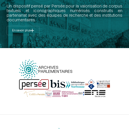
Un dispositif pensé par Persée pour la valorisation de corpus
textuels et iconographiques numérisés construits en
partenariat avec des équipes de recherche et des institutions
documentaires.
En savoir plus
ARCHIVES
PARLEMENTAIRES
Menu
du
pied