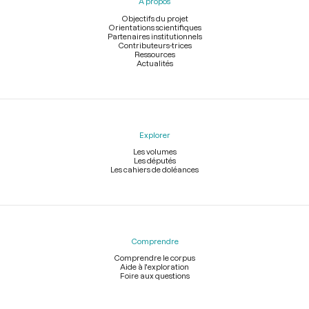
À propos
de
page
Objectifs du projet
Orientations scientifiques
Partenaires institutionnels
Contributeurs-trices
Ressources
Actualités
Explorer
Les volumes
Les députés
Les cahiers de doléances
Comprendre
Comprendre le corpus
Aide à l'exploration
Foire aux questions