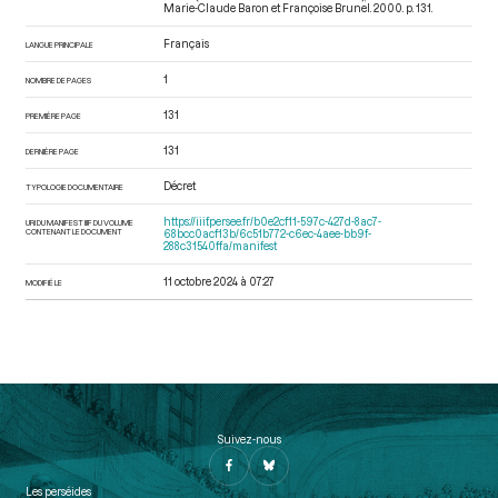
Marie-Claude Baron et Françoise Brunel. 2000. p. 131.
Français
LANGUE PRINCIPALE
1
NOMBRE DE PAGES
131
PREMIÈRE PAGE
131
DERNIÈRE PAGE
Décret
TYPOLOGIE DOCUMENTAIRE
https://iiif.persee.fr/b0e2cf11-597c-427d-8ac7-
URI DU MANIFEST IIIF DU VOLUME
CONTENANT LE DOCUMENT
68bcc0acf13b/6c51b772-c6ec-4aee-bb9f-
288c31540ffa/manifest
11 octobre 2024 à 07:27
MODIFIÉ LE
Suivez-nous
Les perséides