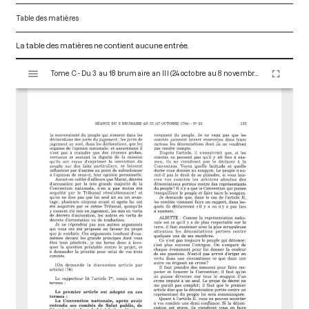
Table des matières
La table des matières ne contient aucune entrée.
V
Tome C - Du 3 au 18 brumaire an III (24 octobre au 8 novembre 1794)
i
s
u
a
l
i
s
e
u
r
M
i
r
a
d
o
r