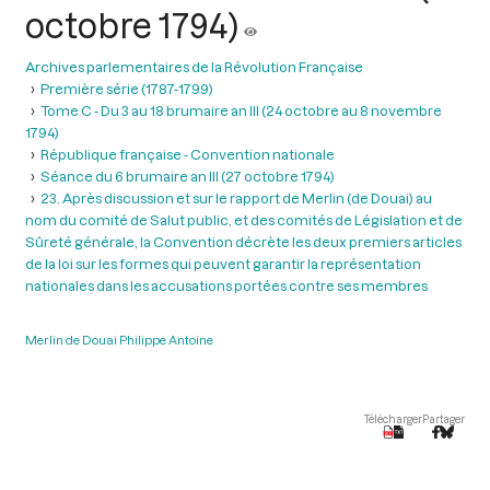
octobre 1794)
Archives parlementaires de la Révolution Française
Première série (1787-1799)
Tome C - Du 3 au 18 brumaire an III (24 octobre au 8 novembre
1794)
République française - Convention nationale
Séance du 6 brumaire an III (27 octobre 1794)
23. Après discussion et sur le rapport de Merlin (de Douai) au
nom du comité de Salut public, et des comités de Législation et de
Sûreté générale, la Convention décrète les deux premiers articles
de la loi sur les formes qui peuvent garantir la représentation
nationales dans les accusations portées contre ses membres
Merlin de Douai Philippe Antoine
Télécharger
Partager